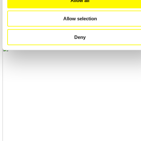
Allow all
продолжительность цикла.
Allow selection
Печь с подъемным подом для
применения LTCC
Deny