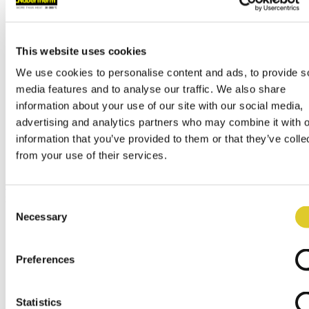
contact@nabertherm.de
仓库收货地址:
Dr.-Sasse-Straße 31,
This website uses cookies
28865 Lilienthal (Germany)
We use cookies to personalise content and ads, to provide s
国际经销
media features and to analyse our traffic. We also share
总部
information about your use of our site with our social media,
全球销售公司
advertising and analytics partners who may combine it with o
服务/备件
information that you’ve provided to them or that they’ve colle
陶艺类经销商
from your use of their services.
经销商登录
菜单
x
Consent
Necessary
Selection
English
Deutsch
Español
Français
Preferences
Italiano
Polski
русский
Statistics