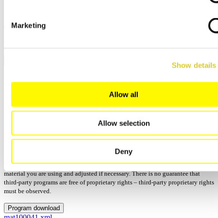
日本語
中文
Marketing
关闭
搜索
Show details
CreaColor
Allow all
Manufactor: Amann Girrbach
Process: 烧制
已更新: 12/15/2025 - 14:13
Allow selection
版本:
Programs: 3
Deny
No guarantee for the correctness and completeness of the program parameters.
These should always be compared with the manufacturer's specifications for the
material you are using and adjusted if necessary. There is no guarantee that
third-party programs are free of proprietary rights – third-party proprietary rights
must be observed.
Program download
mat100041.xml