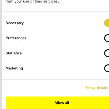
from your use of their services.
Oficina central
Sociedades distribuidoras
Servicio técnico/Recambio
Distribuidor Arte y Artesanía
Consent
Acceso Distribuidor
Necessary
Selection
Menú
x
Preferences
English
Deutsch
Español
Statistics
Français
Italiano
Polski
Marketing
русский
日本語
中文
Show details
Cerrar
Buscar
Allow all