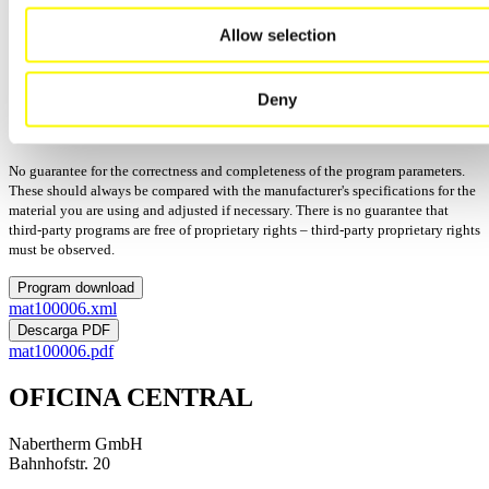
Creation_LS-Press
Allow selection
Manufactor: Amann Girrbach
Process: Prensado
Actualizado: 15/12/2025
Deny
Versión:
Programs: 4
No guarantee for the correctness and completeness of the program parameters.
These should always be compared with the manufacturer's specifications for the
material you are using and adjusted if necessary. There is no guarantee that
third-party programs are free of proprietary rights – third-party proprietary rights
must be observed.
Program download
mat100006.xml
Descarga PDF
mat100006.pdf
OFICINA CENTRAL
Nabertherm GmbH
Bahnhofstr. 20