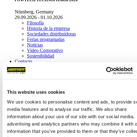
Nürnberg, Germany
29.09.2026 - 01.10.2026
Filosofía
Historia de la empresa
Sociedades distribuidoras
Ferias programadas
Noticias
Video Corporativo
Sostenibilidad
Contacto
Oficina Central
Nabertherm GmbH
Bahnhofstr. 20
28865
Lilienthal
(
Germany
)
This website uses cookies
Tel.
+49 4298 922-0
We use cookies to personalise content and ads, to provide s
contact@nabertherm.de
media features and to analyse our traffic. We also share
Dirección de entrega/recogida
information about your use of our site with our social media,
Dr.-Sasse-Straße 31,
advertising and analytics partners who may combine it with o
28865 Lilienthal (Germany)
information that you’ve provided to them or that they’ve colle
Distribución a escala mundial