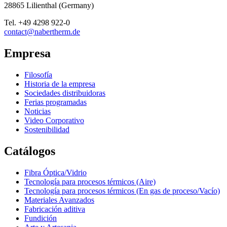
28865
Lilienthal
(
Germany
)
Tel.
+49 4298 922-0
contact@nabertherm.de
Empresa
Filosofía
Historia de la empresa
Sociedades distribuidoras
Ferias programadas
Noticias
Video Corporativo
Sostenibilidad
Catálogos
Fibra Óptica/Vidrio
Tecnología para procesos térmicos (Aire)
Tecnología para procesos térmicos (En gas de proceso/Vacío)
Materiales Avanzados
Fabricación aditiva
Fundición