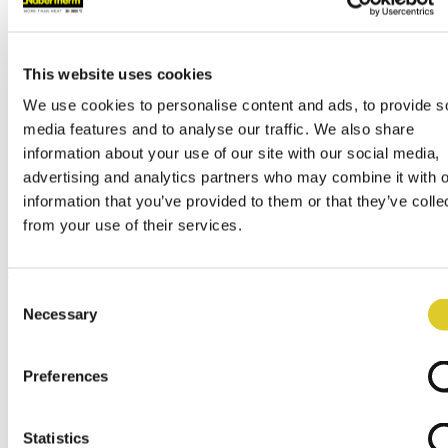
Tel.
+49 4298 922-0
contact@nabertherm.de
発送・受取
This website uses cookies
Dr.-Sasse-Straße 31,
28865 Lilienthal (Germany)
We use cookies to personalise content and ads, to provide s
世界的販売網
media features and to analyse our traffic. We also share
本社
information about your use of our site with our social media,
ナーバザム本支社
advertising and analytics partners who may combine it with o
アフターサービスと交換部品
information that you’ve provided to them or that they’ve colle
アートとクラフト 専門業者の検索
from your use of their services.
ディーラー ログイン
メニュー
x
Consent
Necessary
Selection
English
Deutsch
Español
Preferences
Français
Italiano
Polski
русский
Statistics