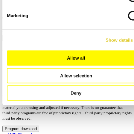
日本語
中文
Marketing
閉じる
検索
Show details
Creation_LS-Press
Allow all
Manufactor: Amann Girrbach
Process: プレス
更新: 2025/12/15 - 14:13
Allow selection
バージョン:
Programs: 4
Deny
No guarantee for the correctness and completeness of the program parameters.
These should always be compared with the manufacturer's specifications for the
material you are using and adjusted if necessary. There is no guarantee that
third-party programs are free of proprietary rights – third-party proprietary rights
must be observed.
Program download