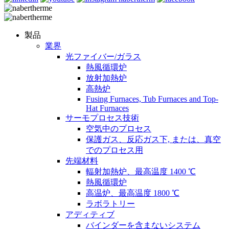
製品
業界
光ファイバー/ガラス
熱風循環炉
放射加熱炉
高熱炉
Fusing Furnaces, Tub Furnaces and Top-
Hat Furnaces
サーモプロセス技術
空気中のプロセス
保護ガス、反応ガス下, または、真空
でのプロセス用
先端材料
輻射加熱炉、最高温度 1400 ℃
熱風循環炉
高温炉、最高温度 1800 ℃
ラボラトリー
アディティブ
バインダーを含まないシステム