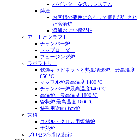
バインダーを含むシステム
鋳造
お客様の要件に合わせて個別設計され
た溶解炉
溶解および保温炉
アートとクラフト
チャンバー炉
トップローダー
フュージング炉
ラボラトリー
乾燥キャビネットと熱風循環炉、最高温度
850 °C
マッフル炉最高温度 1400 °C
チャンバー炉最高温度1400 ℃
高温炉、最高温度 1800 °C
管状炉 最高温度 1800 ℃
特殊用途向けの炉
歯科
コバルトクロム用焼結炉
予熱炉
プロセス制御と記録