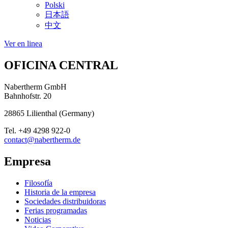
Polski
日本語
中文
Ver en linea
OFICINA CENTRAL
Nabertherm GmbH
Bahnhofstr. 20
28865
Lilienthal
(
Germany
)
Tel.
+49 4298 922-0
contact@nabertherm.de
Empresa
Filosofía
Historia de la empresa
Sociedades distribuidoras
Ferias programadas
Noticias