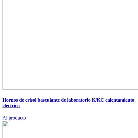
Hornos de crisol basculante de laboratorio K/KC
calentamiento
eléctrico
Al producto