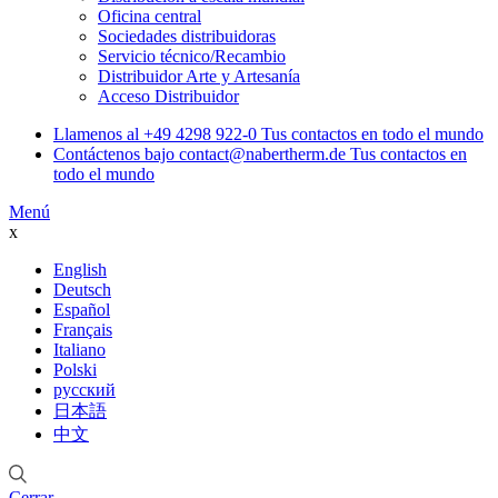
Oficina central
Sociedades distribuidoras
Servicio técnico/Recambio
Distribuidor Arte y Artesanía
Acceso Distribuidor
Llamenos al
+49 4298 922-0
Tus contactos en todo el mundo
Contáctenos bajo
contact@nabertherm.de
Tus contactos en
todo el mundo
Menú
x
English
Deutsch
Español
Français
Italiano
Polski
русский
日本語
中文
Cerrar