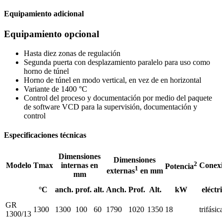
Equipamiento adicional
Equipamiento opcional
Hasta diez zonas de regulación
Segunda puerta con desplazamiento paralelo para uso como
horno de túnel
Horno de túnel en modo vertical, en vez de en horizontal
Variante de 1400 °C
Control del proceso y documentación por medio del paquete
de software VCD para la supervisión, documentación y
control
Especificaciones técnicas
Dimensiones
Dimensiones
2
Modelo
Tmax
internas en
Conex
Potencia
1
externas
en mm
mm
°C
anch.
prof.
alt.
Anch.
Prof.
Alt.
kW
eléctr
GR
1300
1300
100
60
1790
1020
1350
18
trifásic
1300/13