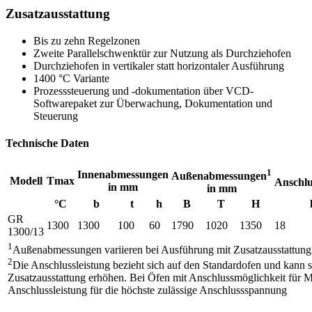
Zusatzausstattung
Bis zu zehn Regelzonen
Zweite Parallelschwenktür zur Nutzung als Durchziehofen
Durchziehofen in vertikaler statt horizontaler Ausführung
1400 °C Variante
Prozesssteuerung und -dokumentation über VCD-
Softwarepaket zur Überwachung, Dokumentation und
Steuerung
Technische Daten
1
Innenabmessungen
Außenabmessungen
Modell
Tmax
Anschlu
in mm
in mm
°C
b
t
h
B
T
H
GR
1300
1300
100
60
1790
1020
1350
18
1300/13
1
Außenabmessungen variieren bei Ausführung mit Zusatzausstattung
2
Die Anschlussleistung bezieht sich auf den Standardofen und kann s
Zusatzausstattung erhöhen. Bei Öfen mit Anschlussmöglichkeit für M
Anschlussleistung für die höchste zulässige Anschlussspannung