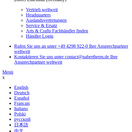
Vertrieb weltweit
Headquarters
Auslandsvertretungen
Service & Ersatz
Arts & Crafts Fachhändler finden
Händler Login
Rufen Sie uns an unter
+49 4298 922-0
Ihre Ansprechpartner
weltweit
Kontaktieren Sie uns unter
contact@nabertherm.de
Ihre
Ansprechpartner weltweit
Menü
x
English
Deutsch
Español
Français
Italiano
Polski
русский
日本語
中文