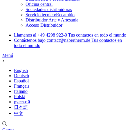
Oficina central
Sociedades distribuidoras
Servicio técnico/Recambio
Distribuidor Arte y Artesanía
Acceso Distribuidor
Llamenos al
+49 4298 922-0
Tus contactos en todo el mundo
Contáctenos bajo
contact@nabertherm.de
Tus contactos en
todo el mundo
Menú
x
English
Deutsch
Español
Français
Italiano
Polski
русский
日本語
中文
Cerrar