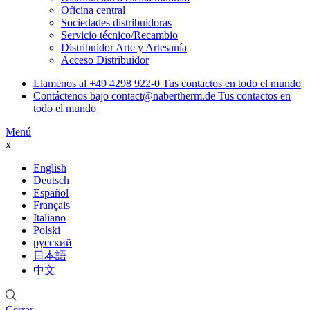
Oficina central
Sociedades distribuidoras
Servicio técnico/Recambio
Distribuidor Arte y Artesanía
Acceso Distribuidor
Llamenos al
+49 4298 922-0
Tus contactos en todo el mundo
Contáctenos bajo
contact@nabertherm.de
Tus contactos en
todo el mundo
Menú
x
English
Deutsch
Español
Français
Italiano
Polski
русский
日本語
中文
Cerrar