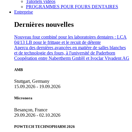
Tutoriels vidéos
PROGRAMMES POUR FOURS DENTAIRES
Entreprise
Dernières nouvelles
Nouveau four combiné pour les laboratoires dentaires : LCA
04/13 LB pour le frittage et le recuit de détente
Aperçu des dernières avancées en matière de salles blanches
et de technologie des fours, à l'université de Paderborn
Coopération entre Nabertherm GmbH et Ivoclar Vivadent AG
AMB
Stuttgart, Germany
15.09.2026 - 19.09.2026
Micronora
Besançon, France
29.09.2026 - 02.10.2026
POWTECH TECHNOPHARM 2026