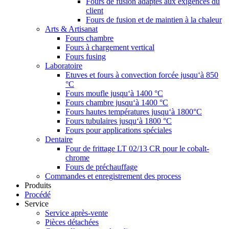
Fours de fusion adaptés aux exigences du
client
Fours de fusion et de maintien à la chaleur
Arts & Artisanat
Fours chambre
Fours à chargement vertical
Fours fusing
Laboratoire
Etuves et fours à convection forcée jusqu‘à 850
°C
Fours moufle jusqu‘à 1400 °C
Fours chambre jusqu‘à 1400 °C
Fours hautes températures jusqu‘à 1800°C
Fours tubulaires jusqu‘à 1800 °C
Fours pour applications spéciales
Dentaire
Four de frittage LT 02/13 CR pour le cobalt-
chrome
Fours de préchauffage
Commandes et enregistrement des process
Produits
Procédé
Service
Service après-vente
Pièces détachées