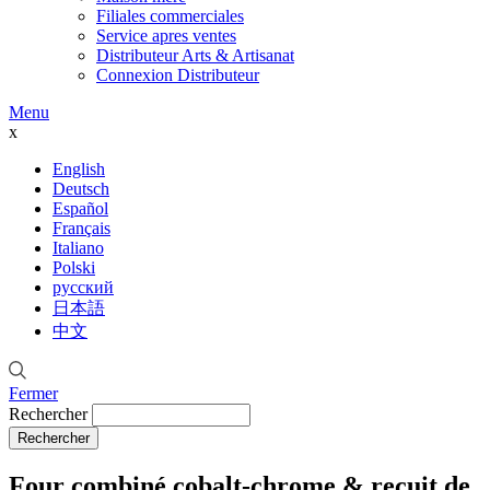
Filiales commerciales
Service apres ventes
Distributeur Arts & Artisanat
Connexion Distributeur
Menu
x
English
Deutsch
Español
Français
Italiano
Polski
русский
日本語
中文
Fermer
Rechercher
Four combiné cobalt-chrome & recuit de