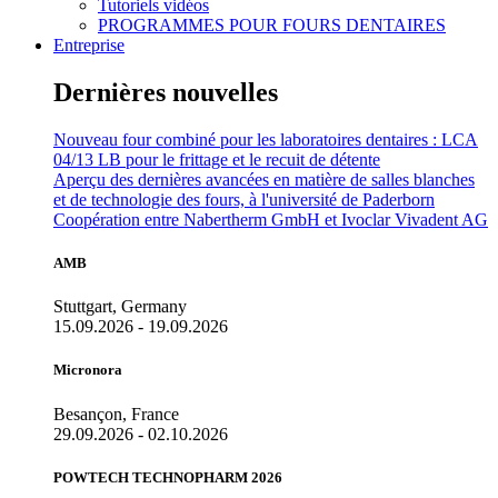
Tutoriels vidéos
PROGRAMMES POUR FOURS DENTAIRES
Entreprise
Dernières nouvelles
Nouveau four combiné pour les laboratoires dentaires : LCA
04/13 LB pour le frittage et le recuit de détente
Aperçu des dernières avancées en matière de salles blanches
et de technologie des fours, à l'université de Paderborn
Coopération entre Nabertherm GmbH et Ivoclar Vivadent AG
AMB
Stuttgart, Germany
15.09.2026 - 19.09.2026
Micronora
Besançon, France
29.09.2026 - 02.10.2026
POWTECH TECHNOPHARM 2026