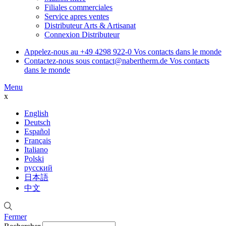
Filiales commerciales
Service apres ventes
Distributeur Arts & Artisanat
Connexion Distributeur
Appelez-nous au
+49 4298 922-0
Vos contacts dans le monde
Contactez-nous sous
contact@nabertherm.de
Vos contacts
dans le monde
Menu
x
English
Deutsch
Español
Français
Italiano
Polski
русский
日本語
中文
Fermer