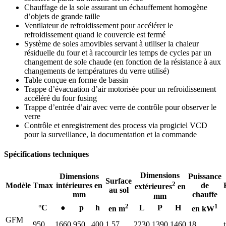
Chauffage de la sole assurant un échauffement homogène
d’objets de grande taille
Ventilateur de refroidissement pour accélérer le
refroidissement quand le couvercle est fermé
Système de soles amovibles servant à utiliser la chaleur
résiduelle du four et à raccourcir les temps de cycles par un
changement de sole chaude (en fonction de la résistance à aux
changements de températures du verre utilisé)
Table conçue en forme de bassin
Trappe d’évacuation d’air motorisée pour un refroidissement
accéléré du four fusing
Trappe d’entrée d’air avec verre de contrôle pour observer le
verre
Contrôle et enregistrement des process via progiciel VCD
pour la surveillance, la documentation et la commande
Spécifications techniques
Dimensions
Dimensions
Puissance
Surface
2
Modèle
Tmax
intérieures en
de
extérieures
en
au sol
mm
chauffe
mm
2
1
°C
●
p
h
L
P
H
en m
en kW
GFM
950
1660
950
400
1,57
2230
1390
1460
18