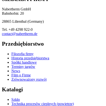
Nabertherm GmbH
Bahnhofstr. 20
28865
Lilienthal
(
Germany
)
Tel.
+49 4298 922-0
contact@nabertherm.de
Przedsiębiorstwo
Filozofia firmy
Historia przedsiębiorstwa
Spółki handlowe
Terminy targów
News
Film o Firme
Zrównoważony rozwój
Katalogi
Szkło
Technika procesów cieplnych (powietrze)