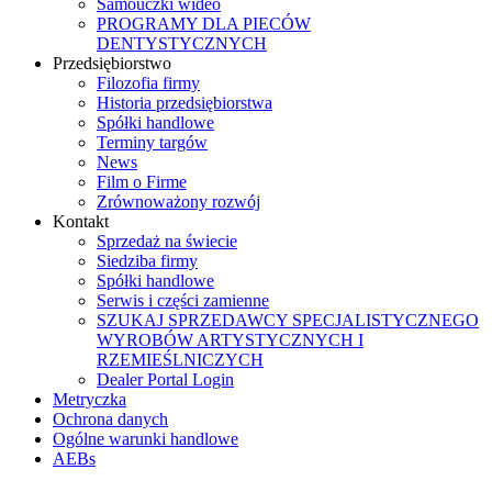
Samouczki wideo
PROGRAMY DLA PIECÓW
DENTYSTYCZNYCH
Przedsiębiorstwo
Filozofia firmy
Historia przedsiębiorstwa
Spółki handlowe
Terminy targów
News
Film o Firme
Zrównoważony rozwój
Kontakt
Sprzedaż na świecie
Siedziba firmy
Spółki handlowe
Serwis i części zamienne
SZUKAJ SPRZEDAWCY SPECJALISTYCZNEGO
WYROBÓW ARTYSTYCZNYCH I
RZEMIEŚLNICZYCH
Dealer Portal Login
Metryczka
Ochrona danych
Ogólne warunki handlowe
AEBs