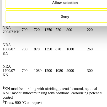
Allow selection
NRA
700
720
1000
720
800
190
500/07 KN
Deny
NRA
700
720
1350
720
800
220
700/07 KN
NRA
1000/07
700
870
1350
870
1600
260
KN
NRA
1700/07
700
1080
1500
1080
2000
300
KN
1
KN models: nitriding with nitriding potential control, optional
KNC model: nitrocarburizing with additional carburizing potential
control
2
Tmax. 900 °C on request