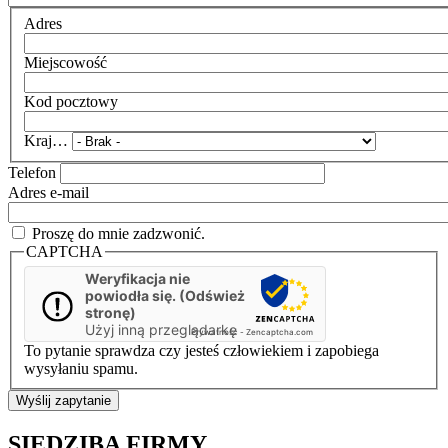
Adres
Miejscowość
Kod pocztowy
Kraj…
Telefon
Adres e-mail
Proszę do mnie zadzwonić.
CAPTCHA
Weryfikacja nie
powiodła się. (Odśwież
stronę)
Użyj inną przeglądarkę
Prywatność
-
Zencaptcha.com
To pytanie sprawdza czy jesteś człowiekiem i zapobiega
wysyłaniu spamu.
SIEDZIBA FIRMY