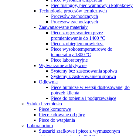
Piec fusingoy, piec wannowy i kołpakowy
Technologia procesów termicznych
Procesów zachodzących
Procesów zachodzących
Zaawansowane materiały
Piece z ogrzewaniem przez
promieniowanie do 1400 °C
Piece z obiegiem powietrza
Piece wysokotemperaturowe do
temperatury 1800 °C
Piece laboratoryjne
Wytwarzanie addytywne
Systemy bez zastosowania spoiwa
Systemy z zastosowaniem spoiwa
Odlewnia
Piece hutnicze w wersji dostosowanej do
potrzeb klienta
Piece do topienia i podgrzewające
Sztuka i rzemiosło
Piece komorowe
Piece ładowane od góry
Piece do wtapiania
Laboratorium
Suszarki szafkowe i piece z wymuszonym