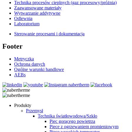
Technika procesów cieplnych (gaz procesowy/próżnia)
Zaawansowane materiały
Wytwarzanie addytywne
Odlewnia
Laboratorium
Sterowanie procesami i dokumentacja
Footer
Metryczka
Ochrona danych
Ogólne warunki handlowe
AEBs
Produkty
Przemysł
Technika światłowodowa/Szkło
Piec gorącego powietrza
Piece z ogrzewaniem promieniowym
Piece wysokich temperatur