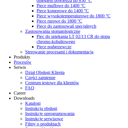
obiegiem powietrza do 850 °C
Piece muflowe do 1400 °C
Piece komorowe do 1400 °C
Piece wysokotemperaturowe do 1800 °C
Piece rurowe do 1800 °C
Piece do zastosowań specjalnych
Zastosowania stomatologiczne
Piec do spiekania LT 02/13 CR do stopu
chromo-kobaltowego
Piece podgrzewcze
Sterowanie procesami i dokumentacja
Produkty
Procesów
Serwis
Dział Obsługi Klienta
Części zamienne
Centrum testowe dla klientów
FAQ
Career
Downloads
Katalogi
Instrukcja obsługi
Instrukcje oprogramowania
Instrukcje serwisowe
Filmy o produktach