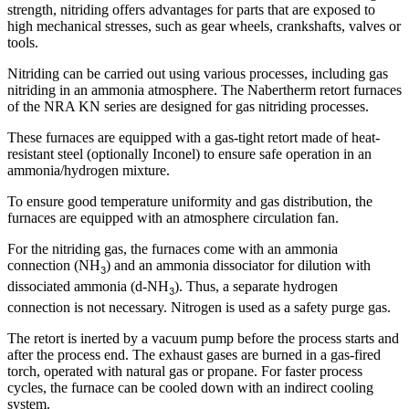
strength, nitriding offers advantages for parts that are exposed to
high mechanical stresses, such as gear wheels, crankshafts, valves or
tools.
Nitriding can be carried out using various processes, including gas
nitriding in an ammonia atmosphere. The Nabertherm retort furnaces
of the NRA KN series are designed for gas nitriding processes.
These furnaces are equipped with a gas-tight retort made of heat-
resistant steel (optionally Inconel) to ensure safe operation in an
ammonia/hydrogen mixture.
To ensure good temperature uniformity and gas distribution, the
furnaces are equipped with an atmosphere circulation fan.
For the nitriding gas, the furnaces come with an ammonia
connection (NH
) and an ammonia dissociator for dilution with
3
dissociated ammonia (d-NH
). Thus, a separate hydrogen
3
connection is not necessary. Nitrogen is used as a safety purge gas.
The retort is inerted by a vacuum pump before the process starts and
after the process end. The exhaust gases are burned in a gas-fired
torch, operated with natural gas or propane. For faster process
cycles, the furnace can be cooled down with an indirect cooling
system.