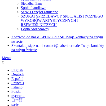
Siedziba firmy
Spółki handlowe
Serwis i części zamienne
SZUKAJ SPRZEDAWCY SPECJALISTYCZNEGO
WYROBÓW ARTYSTYCZNYCH I
RZEMIEŚLNICZYCH
Login Sprzedawcy
Zadzwoń do nas o
+49 4298 922-0
Twoje kontakty na całym
świecie
Skontaktuj się z nami
contact@nabertherm.de
Twoje kontakty
na całym świecie
Menu
x
English
Deutsch
Español
Français
Italiano
Polski
русский
日本語
中文