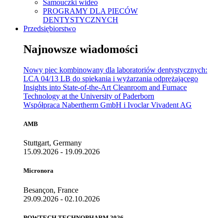
Samouczki wideo
PROGRAMY DLA PIECÓW
DENTYSTYCZNYCH
Przedsiębiorstwo
Najnowsze wiadomości
Nowy piec kombinowany dla laboratoriów dentystycznych:
LCA 04/13 LB do spiekania i wyżarzania odprężającego
Insights into State-of-the-Art Cleanroom and Furnace
Technology at the University of Paderborn
Współpraca Nabertherm GmbH i Ivoclar Vivadent AG
AMB
Stuttgart, Germany
15.09.2026 - 19.09.2026
Micronora
Besançon, France
29.09.2026 - 02.10.2026
POWTECH TECHNOPHARM 2026