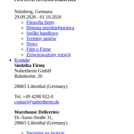
Nürnberg, Germany
29.09.2026 - 01.10.2026
Filozofia firmy
Historia przedsiębiorstwa
Spółki handlowe
Terminy targów
News
Film o Firme
Zrównoważony rozwój
Kontakt
Siedziba Firmy
Nabertherm GmbH
Bahnhofstr. 20
28865
Lilienthal
(
Germany
)
Tel.
+49 4298 922-0
contact@nabertherm.de
Warehouse Deliveries:
Dr.-Sasse-Straße 31,
28865 Lilienthal (Germany)
Sprzedaż na świecie