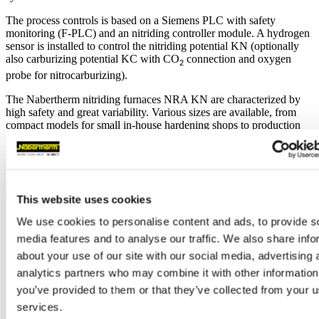
The process controls is based on a Siemens PLC with safety
monitoring (F-PLC) and an nitriding controller module. A hydrogen
sensor is installed to control the nitriding potential KN (optionally
also carburizing potential KC with CO
connection and oxygen
2
probe for nitrocarburizing).
The Nabertherm nitriding furnaces NRA KN are characterized by
high safety and great variability. Various sizes are available, from
compact models for small in-house hardening shops to production
furnaces. As an alternative to the NRA KN chamber retort furnaces,
Nabertherm also offers pit-type retort furnaces series
SRA
KN.
Specyfikacja techniczna
This website uses cookies
Work space
Maximum
Connected
We use cookies to personalise content and ads, to provide s
1
2
Model
Tmax
dimensions in mm
payload
load
media features and to analyse our traffic. We also share info
about your use of our site with our social media, advertising 
w
d
h
in kg
in kW
analytics partners who may combine it with other information
you’ve provided to them or that they’ve collected from your us
services.
NRA 20/07
700
225
400
225
60
30