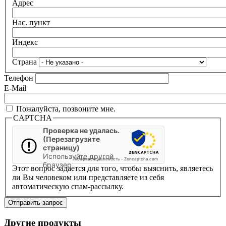
Адрес
Нас. пункт
Индекс
Страна
Телефон
E-Mail
Пожалуйста, позвоните мне.
CAPTCHA
Проверка не удалась.
(Перезагрузите
страницу)
Используйте другой
Конфиденциальность
-
Zencaptcha.com
браузер
Этот вопрос задается для того, чтобы выяснить, являетесь
ли Вы человеком или представляете из себя
автоматическую спам-рассылку.
Другие продукты