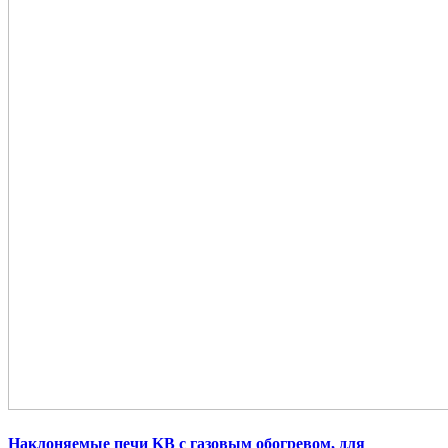
Наклоняемые печи KB
с газовым обогревом, для