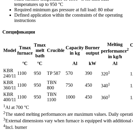
temperatures up to 950 °C
Required minimum gas pressure at full load: 80 mbar
Defined application within the constraints of the operating
instructions
Спецификации
Melting
Tmax
C
Tmax
Capacity
Burner
2
Model
melt
Crucible
performance
furnace
in kg
output
bath
in kg/h
°C
°C
Al
kW
Al
KBR
1
1100
950
TP 587
570
390
320
1
240/11
KBR
TBN
1
1100
950
750
450
340
1
360/11
800
KBR
TBN
1
1100
950
1000
450
360
1
400/11
1100
1
Al at 700 °C
2
The stated melting performances are maximum values. Daily operat
3
External dimensions vary when furnace is equipped with additional
4
Incl. burner