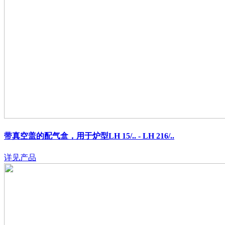
带真空盖的配气盒，用于炉型LH 15/.. - LH 216/..
详见产品