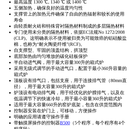
最高温度 1300 ℃, 1340 ℃ 或 1400 ℃
五侧加热，确保良好的温度均匀性
支撑管上的加热元件确保了自由的热辐射和较长的使用
寿命
由轻质耐火砖和特殊背衬隔热材料制成的多层隔热材料
专门使用未分类的隔热材料，依据EC法规No 1272/2008
(CLP)。这明确表示不使用被归类为可能致癌的铝硅酸盐
棉，也称为“耐火陶瓷纤维”(RCF)。
自支撑型、牢固的顶盖结构，拱顶型
底部加热由均匀堆放的碳化硅板保护
半自动进气阀，用于最大容量300升的箱式炉
采用无级式调节的手动进气口，配置于最小360升容量的
箱式炉
顶板设有排气口，包括支座，用于连接排气管（80mm直
径），用于最大容量300升的箱式炉
炉顶设有电动排气阀，用于经优化的炉膛排气，以及在
低温调节下的快速冷却，用于最小容量360升的箱式炉
适用于最大容量660升的窑炉底架，包含在供货范围内
控制器安装在炉门上，可移动，方便操作
明确的应用请遵守操作手册
带触摸屏操作的控制器
B500
（5个程序，每个程序有4个
程序段）