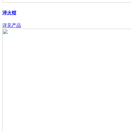
淬火钳
详见产品