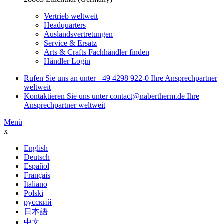
Vertrieb weltweit
Headquarters
Auslandsvertretungen
Service & Ersatz
Arts & Crafts Fachhändler finden
Händler Login
Rufen Sie uns an unter
+49 4298 922-0
Ihre Ansprechpartner
weltweit
Kontaktieren Sie uns unter
contact@nabertherm.de
Ihre
Ansprechpartner weltweit
Menü
x
English
Deutsch
Español
Français
Italiano
Polski
русский
日本語
中文