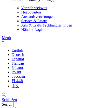
Vertrieb weltweit
Headquarters
Auslandsvertretungen
Service & Ersatz
Arts & Crafts Fachhändler finden
Händler Login
Menü
x
English
Deutsch
Español
Français
Italiano
Polski
русский
日本語
中文
Schließen
Search