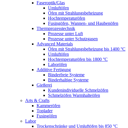
Faseroptik/Glas
Umluftöfen
Öfen mit Strahlungsbeheizung
Hochtemperaturöfen
Fusingöfen, Wannen- und Haubenöfen
Thermprozesstechnik
Prozesse unter Luft
Prozesse unter Schutzgasen
Advanced Materials
Öfen mit Strahlungsbeheizung bis 1400 °C
Umluftöfen
Hochtemperaturöfen bis 1800 °C
Laboröfen
Additive Fertigung
Binderfreie Systeme
Binderhaltige Systeme
Gießerei
Kundenindividuelle Schmelzöfen
Schmelzöfen Warmhalteöfen
Arts & Crafts
Kammeröfen
Toplader
Fusingöfen
Labor
Trockenschränke und Umluftöfen bis 850 °C