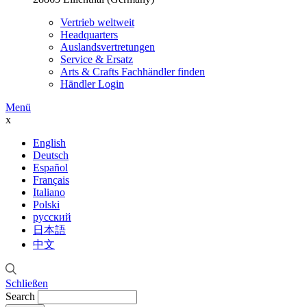
Vertrieb weltweit
Headquarters
Auslandsvertretungen
Service & Ersatz
Arts & Crafts Fachhändler finden
Händler Login
Menü
x
English
Deutsch
Español
Français
Italiano
Polski
русский
日本語
中文
Schließen
Search