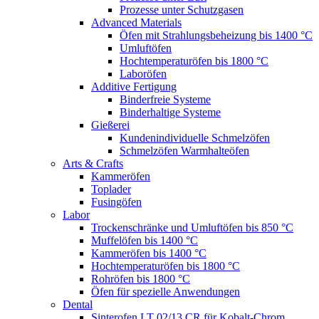
Prozesse unter Schutzgasen
Advanced Materials
Öfen mit Strahlungsbeheizung bis 1400 °C
Umluftöfen
Hochtemperaturöfen bis 1800 °C
Laboröfen
Additive Fertigung
Binderfreie Systeme
Binderhaltige Systeme
Gießerei
Kundenindividuelle Schmelzöfen
Schmelzöfen Warmhalteöfen
Arts & Crafts
Kammeröfen
Toplader
Fusingöfen
Labor
Trockenschränke und Umluftöfen bis 850 °C
Muffelöfen bis 1400 °C
Kammeröfen bis 1400 °C
Hochtemperaturöfen bis 1800 °C
Rohröfen bis 1800 °C
Öfen für spezielle Anwendungen
Dental
Sinterofen LT 02/13 CR für Kobalt-Chrom