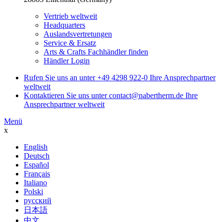
Vertrieb weltweit
Headquarters
Auslandsvertretungen
Service & Ersatz
Arts & Crafts Fachhändler finden
Händler Login
Rufen Sie uns an unter
+49 4298 922-0
Ihre Ansprechpartner
weltweit
Kontaktieren Sie uns unter
contact@nabertherm.de
Ihre
Ansprechpartner weltweit
Menü
x
English
Deutsch
Español
Français
Italiano
Polski
русский
日本語
中文