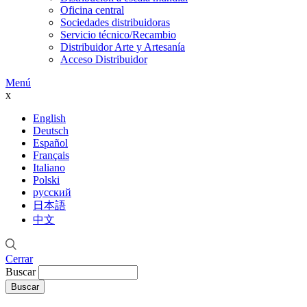
Oficina central
Sociedades distribuidoras
Servicio técnico/Recambio
Distribuidor Arte y Artesanía
Acceso Distribuidor
Menú
x
English
Deutsch
Español
Français
Italiano
Polski
русский
日本語
中文
Cerrar
Buscar