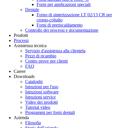
Forni per applicazioni speciali
Dentale
Forno di sinterizzazione LT 02/13 CR per
cromo-cobalto
Forni di preriscaldamento
Controllo dei processi e documentazione
Prodotti
Processi
Assistenza tecnica
Servizio d'assistenza alla clientela
Pezzi di ricambio
Centro prove per clienti
FAQ
Career
Downloads
Cataloghi
Istruzioni per l'uso
Istruzioni software
Istruzioni service
Video dei prodotti
Tutorial video
Programmi per forni dentali
Azienda
Filosofia
Storia dell'azienda