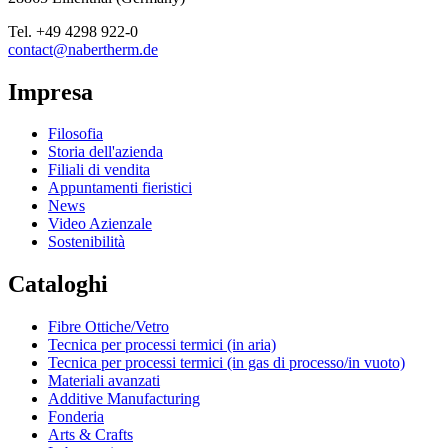
Tel.
+49 4298 922-0
contact@nabertherm.de
Impresa
Filosofia
Storia dell'azienda
Filiali di vendita
Appuntamenti fieristici
News
Video Azienzale
Sostenibilità
Cataloghi
Fibre Ottiche/Vetro
Tecnica per processi termici (in aria)
Tecnica per processi termici (in gas di processo/in vuoto)
Materiali avanzati
Additive Manufacturing
Fonderia
Arts & Crafts