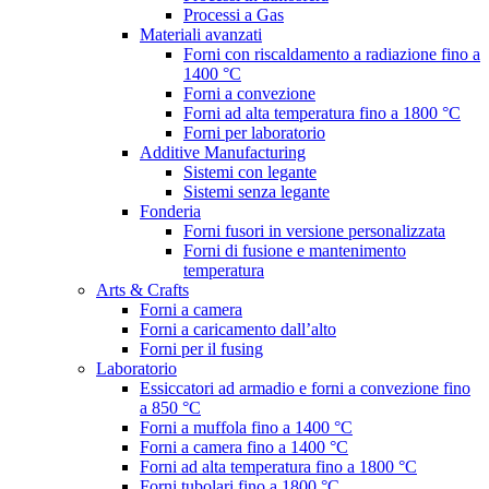
Processi a Gas
Materiali avanzati
Forni con riscaldamento a radiazione fino a
1400 °C
Forni a convezione
Forni ad alta temperatura fino a 1800 °C
Forni per laboratorio
Additive Manufacturing
Sistemi con legante
Sistemi senza legante
Fonderia
Forni fusori in versione personalizzata
Forni di fusione e mantenimento
temperatura
Arts & Crafts
Forni a camera
Forni a caricamento dall’alto
Forni per il fusing
Laboratorio
Essiccatori ad armadio e forni a convezione fino
a 850 °C
Forni a muffola fino a 1400 °C
Forni a camera fino a 1400 °C
Forni ad alta temperatura fino a 1800 °C
Forni tubolari fino a 1800 °C