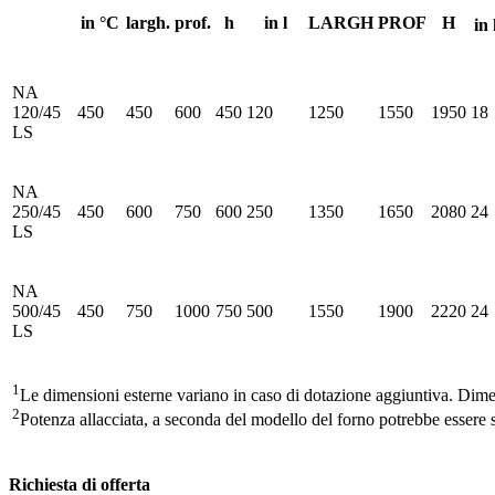
in °C
largh.
prof.
h
in l
LARGH
PROF
H
in
NA
120/45
450
450
600
450
120
1250
1550
1950
18
LS
NA
250/45
450
600
750
600
250
1350
1650
2080
24
LS
NA
500/45
450
750
1000
750
500
1550
1900
2220
24
LS
1
Le dimensioni esterne variano in caso di dotazione aggiuntiva. Dimen
2
Potenza allacciata, a seconda del modello del forno potrebbe essere 
Richiesta di offerta