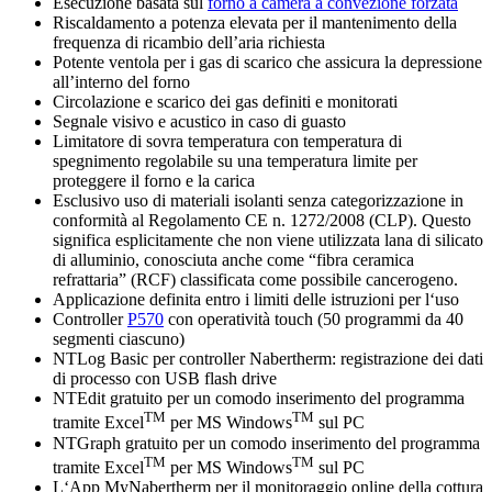
Esecuzione basata sul
forno a camera a convezione forzata
Riscaldamento a potenza elevata per il mantenimento della
frequenza di ricambio dell’aria richiesta
Potente ventola per i gas di scarico che assicura la depressione
all’interno del forno
Circolazione e scarico dei gas definiti e monitorati
Segnale visivo e acustico in caso di guasto
Limitatore di sovra temperatura con temperatura di
spegnimento regolabile su una temperatura limite per
proteggere il forno e la carica
Esclusivo uso di materiali isolanti senza categorizzazione in
conformità al Regolamento CE n. 1272/2008 (CLP). Questo
significa esplicitamente che non viene utilizzata lana di silicato
di alluminio, conosciuta anche come “fibra ceramica
refrattaria” (RCF) classificata come possibile cancerogeno.
Applicazione definita entro i limiti delle istruzioni per l‘uso
Controller
P570
con operatività touch (50 programmi da 40
segmenti ciascuno)
NTLog Basic per controller Nabertherm: registrazione dei dati
di processo con USB flash drive
NTEdit gratuito per un comodo inserimento del programma
TM
TM
tramite Excel
per MS Windows
sul PC
NTGraph gratuito per un comodo inserimento del programma
TM
TM
tramite Excel
per MS Windows
sul PC
L‘App MyNabertherm per il monitoraggio online della cottura