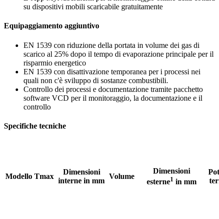
su dispositivi mobili scaricabile gratuitamente
Equipaggiamento aggiuntivo
EN 1539 con riduzione della portata in volume dei gas di
scarico al 25% dopo il tempo di evaporazione principale per il
risparmio energetico
EN 1539 con disattivazione temporanea per i processi nei
quali non c'è sviluppo di sostanze combustibili.
Controllo dei processi e documentazione tramite pacchetto
software VCD per il monitoraggio, la documentazione e il
controllo
Specifiche tecniche
Dimensioni
Dimensioni
Po
Modello
Tmax
Volume
1
interne in mm
te
esterne
in mm