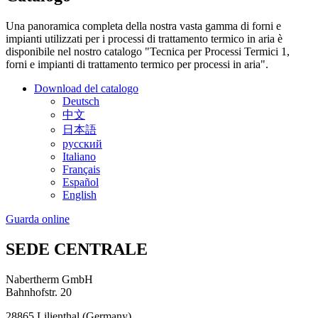
Una panoramica completa della nostra vasta gamma di forni e
impianti utilizzati per i processi di trattamento termico in aria è
disponibile nel nostro catalogo "Tecnica per Processi Termici 1,
forni e impianti di trattamento termico per processi in aria".
Download del catalogo
Deutsch
中文
日本語
русский
Italiano
Français
Español
English
Guarda online
SEDE CENTRALE
Nabertherm GmbH
Bahnhofstr. 20
28865
Lilienthal
(
Germany
)