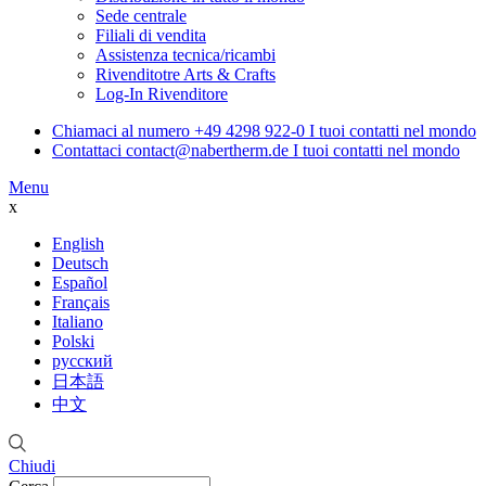
Sede centrale
Filiali di vendita
Assistenza tecnica/ricambi
Rivenditotre Arts & Crafts
Log-In Rivenditore
Chiamaci al numero
+49 4298 922-0
I tuoi contatti nel mondo
Contattaci
contact@nabertherm.de
I tuoi contatti nel mondo
Menu
x
English
Deutsch
Español
Français
Italiano
Polski
русский
日本語
中文
Chiudi