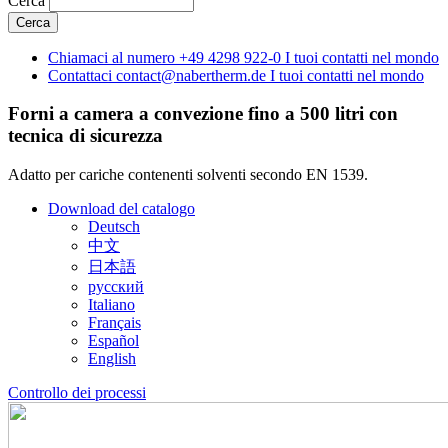
Cerca
Chiamaci al numero
+49 4298 922-0
I tuoi contatti nel mondo
Contattaci
contact@nabertherm.de
I tuoi contatti nel mondo
Forni a camera a convezione fino a 500 litri con
tecnica di sicurezza
Adatto per cariche contenenti solventi secondo EN 1539.
Download del catalogo
Deutsch
中文
日本語
русский
Italiano
Français
Español
English
Controllo dei processi