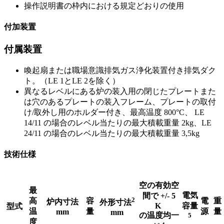
操作説明書の枠内における規定どおりの使用
付加装置
付属装置
喚起扇または職場意識排気ガス浄化装置付き排気ダク
ト。（LE 1とLE 2を除く）
異なるレベルにある炉の装入用の閉じたプレートまた
は穴のあるプレートの装入フレーム、プレートの取付
け/取外し用のホルダー付き、最高温度 800°C、 LE
14/11 の場合のレベル当たりの最大積載重量 2kg、LE
24/11 の場合のレベル当たりの最大積載重量 3,5kg
技術仕様
空の有効空
最
電気
間で +/- 5
2
高
容
電
重
炉内寸法
外形寸法
K
容量
型式
温
量
源
量
mm
mm
の温度均一
5
度