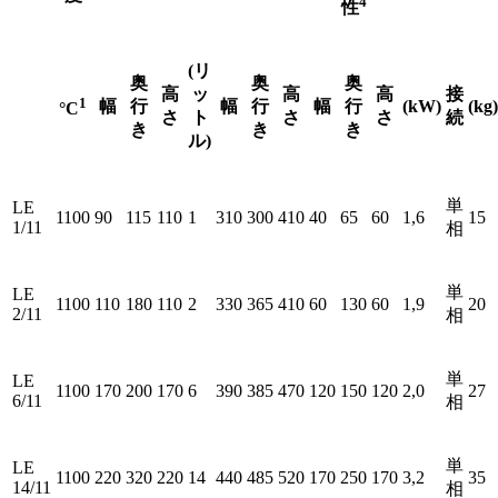
4
性
(リ
奥
奥
奥
高
ッ
高
高
接
1
幅
行
幅
行
幅
行
(kW)
(kg)
°C
さ
ト
さ
さ
続
き
き
き
ル)
単
LE
1100
90
115
110
1
310
300
410
40
65
60
1,6
15
1/11
相
単
LE
1100
110
180
110
2
330
365
410
60
130
60
1,9
20
2/11
相
単
LE
1100
170
200
170
6
390
385
470
120
150
120
2,0
27
6/11
相
単
LE
1100
220
320
220
14
440
485
520
170
250
170
3,2
35
14/11
相