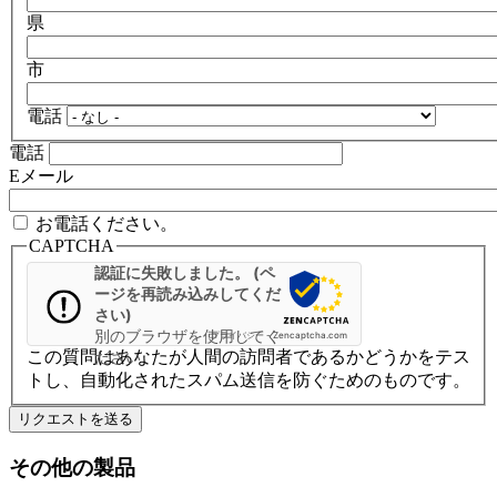
県
市
電話
電話
Eメール
お電話ください。
CAPTCHA
認証に失敗しました。 (ペ
ージを再読み込みしてくだ
さい)
別のブラウザを使用してく
プライバシー
-
Zencaptcha.com
この質問はあなたが人間の訪問者であるかどうかをテス
ださい
トし、自動化されたスパム送信を防ぐためのものです。
その他の製品