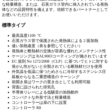
な軽量構造、または、石英ガラス管内に挿入されている発熱
体などの品質特性を備えます。信頼できるパートナーとして
お使いいただけます。
標準タイプ
最高温度1100 °C
石英ガラス管で保護された発熱体による 2 面加熱
速い加熱速度（表を参照してください）
発熱体と断熱材の交換が容易な優れたメンテナンス性
ケージングは RAL9003コーティングが施されています
EC 規則 No 1272/2008（CLP）に基づいてヒトに対する
発がん性がないと分類されている断熱材だけを使用
外気温を低温に保つためさらに冷却するステンレス圧
延板からなる二重壁構造の ケーシング
前開き扉はワークの置き台としても利用可能
背面に設けられた排気孔
半導体リレーによる低騒音の加熱動作
コンパクトな外形寸法と軽量構造
コントローラーは扉の下に設置
コントローラ R8