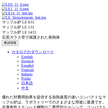
マッフル炉 LE 6/11
マッフル炉 LE 1/11
マッフル炉 LE 14/11
石英ガラス管で保護された発熱体
要請情報
カタログのダウンロード
English
Deutsch
Español
Français
Italiano
Polski
日本語
中文
優れた対費用効果を提供する加熱速度の速いコンパクトなマ
ッフル炉は、ラボラトリーでのさまざまな用途に最適です。
非腐食性ステンレス鋼製の二重壁炉ケーシング、コンパクト