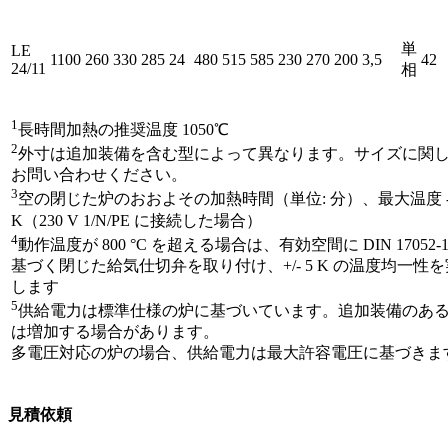
単
LE
1100
260
330
285
24
480
515
585
230
270
200
3,5
42
24/11
相
1
長時間加熱の推奨温度 1050℃
2
外寸は追加装備を含む型によって異なります。サイズに関
お問い合わせください。
3
空の閉じた炉のおおよその加熱時間（単位: 分）、最大温度 -1
K（230 V 1/N/PE に接続した場合）
4
動作温度が 800 °C を超える場合は、有効空間に DIN 17052-1
基づく閉じた給気仕切弁を取り付け、+/- 5 K の温度均一性
します
5
供給電力は標準仕様の炉に基づいています。追加装備のあ
は増加する場合があります。
多電圧対応の炉の場合、供給電力は最大許容電圧に基づきま
見積依頼