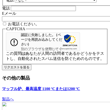
電話
電話
Eメール
お電話ください。
CAPTCHA
認証に失敗しました。 (ペ
ージを再読み込みしてくだ
さい)
別のブラウザを使用してく
プライバシー
-
Zencaptcha.com
この質問はあなたが人間の訪問者であるかどうかをテス
ださい
トし、自動化されたスパム送信を防ぐためのものです。
その他の製品
マッフル炉、最高温度 1100 °Cまたは1200 °C
製品へ