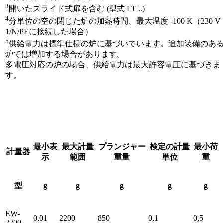
3
開いたスライド式扉を含む (型式 LT ..)
4
分単位の空の閉じた炉の加熱時間、最大温度 -100 K（230 V
1/N/PEに接続した場合）
5
供給電力は標準仕様の炉に基づいています。追加装備のあ
炉では増加する場合があります。
多電圧対応の炉の場合、供給電力は最大許容電圧に基づきま
す。
最小表
最大計量
プランジャー
検定の計量
最小荷
計量器
示
範囲
重量
単位
重
型
g
g
g
g
g
EW-
0,01
2200
850
0,1
0,5
2200