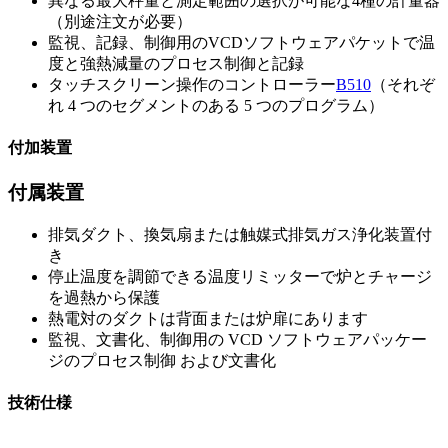
異なる最大秤量と測定範囲の選択が可能な4種の計量器
（別途注文が必要）
監視、記録、制御用のVCDソフトウェアパケットで温
度と強熱減量のプロセス制御と記録
タッチスクリーン操作のコントローラー
B510
（それぞ
れ 4 つのセグメントのある 5 つのプログラム）
付加装置
付属装置
排気ダクト、換気扇または触媒式排気ガス浄化装置付
き
停止温度を調節できる温度リミッターで炉とチャージ
を過熱から保護
熱電対のダクトは背面または炉扉にあります
監視、文書化、制御用の VCD ソフトウェアパッケー
ジのプロセス制御 および文書化
技術仕様