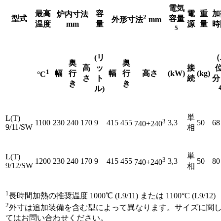
電気
最高
容
電
重
加
炉内寸法
2
型式
容量
外形寸法
mm
温度
mm
量
源
量
時
5
(リ
（
奥
奥
高
ッ
接
位
1
幅
行
幅
行
高さ
(kW)
(kg)
°C
さ
ト
続
分
き
き
ル)
単
L(T)
3
1100
230
240
170
9
415
455
3,3
50
68
740+240
9/11/SW
相
単
L(T)
3
1200
230
240
170
9
415
455
3,3
50
80
740+240
9/12/SW
相
1
長時間加熱の推奨温度 1000℃ (L9/11) または 1100°C (L9/12)
2
外寸は追加装備を含む型によって異なります。サイズに関
てはお問い合わせください。