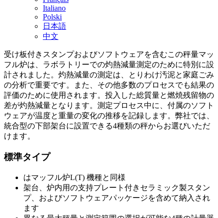
Italiano
Polski
日本語
中文
受け板付きスタンプおよびソフトウェアを含むこの秤量マッ
フル炉は、ラボラトリーでの灼熱減量測定のために特別に設
計されました。灼熱減量の測定は、とりわけ汚泥と家庭ごみ
の分析で重要です。また、その他多数のプロセスでも結果の
評価のために使用されます。投入した総質量と燃焼残留物の
差が灼熱減量となります。測定プロセス中に、付属のソフト
ウェアが温度と重量の変化の推移を記録します。弊社では、
統合型の下部架台に設置できる4種類の秤からお選びいただ
けます。
標準タイプ
はマッフル炉L(T) 機種と同様
架台、炉内用の支持プレート付きセラミック製スタン
プ、およびソフトウェアパッケージを含めて納入され
ます