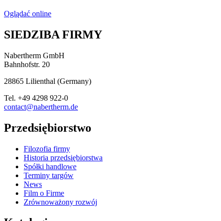
Oglądać online
SIEDZIBA FIRMY
Nabertherm GmbH
Bahnhofstr. 20
28865
Lilienthal
(
Germany
)
Tel.
+49 4298 922-0
contact@nabertherm.de
Przedsiębiorstwo
Filozofia firmy
Historia przedsiębiorstwa
Spółki handlowe
Terminy targów
News
Film o Firme
Zrównoważony rozwój