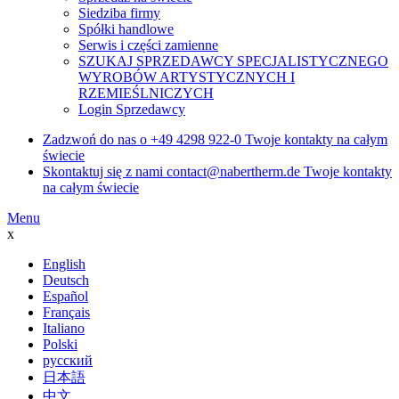
Siedziba firmy
Spółki handlowe
Serwis i części zamienne
SZUKAJ SPRZEDAWCY SPECJALISTYCZNEGO
WYROBÓW ARTYSTYCZNYCH I
RZEMIEŚLNICZYCH
Login Sprzedawcy
Zadzwoń do nas o
+49 4298 922-0
Twoje kontakty na całym
świecie
Skontaktuj się z nami
contact@nabertherm.de
Twoje kontakty
na całym świecie
Menu
x
English
Deutsch
Español
Français
Italiano
Polski
русский
日本語
中文