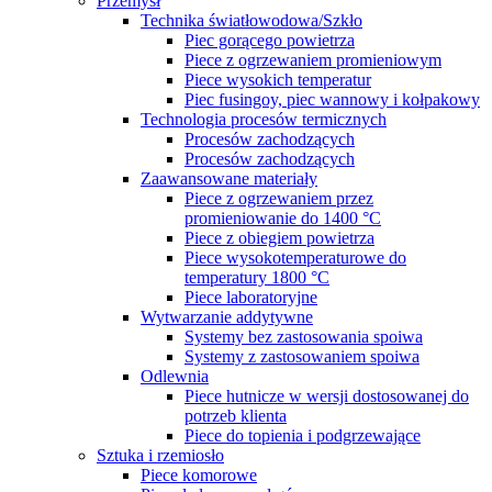
Przemysł
Technika światłowodowa/Szkło
Piec gorącego powietrza
Piece z ogrzewaniem promieniowym
Piece wysokich temperatur
Piec fusingoy, piec wannowy i kołpakowy
Technologia procesów termicznych
Procesów zachodzących
Procesów zachodzących
Zaawansowane materiały
Piece z ogrzewaniem przez
promieniowanie do 1400 °C
Piece z obiegiem powietrza
Piece wysokotemperaturowe do
temperatury 1800 °C
Piece laboratoryjne
Wytwarzanie addytywne
Systemy bez zastosowania spoiwa
Systemy z zastosowaniem spoiwa
Odlewnia
Piece hutnicze w wersji dostosowanej do
potrzeb klienta
Piece do topienia i podgrzewające
Sztuka i rzemiosło
Piece komorowe