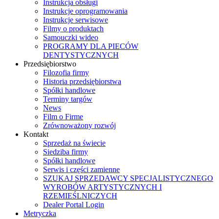
Instrukcja obsługi
Instrukcje oprogramowania
Instrukcje serwisowe
Filmy o produktach
Samouczki wideo
PROGRAMY DLA PIECÓW
DENTYSTYCZNYCH
Przedsiębiorstwo
Filozofia firmy
Historia przedsiębiorstwa
Spółki handlowe
Terminy targów
News
Film o Firme
Zrównoważony rozwój
Kontakt
Sprzedaż na świecie
Siedziba firmy
Spółki handlowe
Serwis i części zamienne
SZUKAJ SPRZEDAWCY SPECJALISTYCZNEGO
WYROBÓW ARTYSTYCZNYCH I
RZEMIEŚLNICZYCH
Dealer Portal Login
Metryczka