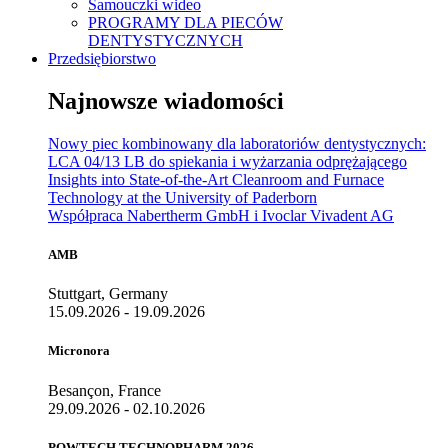
Samouczki wideo
PROGRAMY DLA PIECÓW
DENTYSTYCZNYCH
Przedsiębiorstwo
Najnowsze wiadomości
Nowy piec kombinowany dla laboratoriów dentystycznych:
LCA 04/13 LB do spiekania i wyżarzania odprężającego
Insights into State-of-the-Art Cleanroom and Furnace
Technology at the University of Paderborn
Współpraca Nabertherm GmbH i Ivoclar Vivadent AG
AMB
Stuttgart, Germany
15.09.2026 - 19.09.2026
Micronora
Besançon, France
29.09.2026 - 02.10.2026
POWTECH TECHNOPHARM 2026