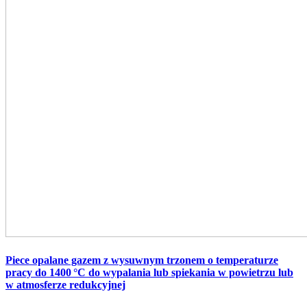
Piece opalane gazem z wysuwnym trzonem o temperaturze
pracy do 1400 °C
do wypalania lub spiekania w powietrzu lub
w atmosferze redukcyjnej