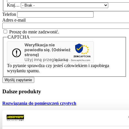
Kraj…
Telefon
Adres e-mail
Proszę do mnie zadzwonić.
CAPTCHA
Weryfikacja nie
powiodła się. (Odśwież
stronę)
Użyj inną przeglądarkę
Prywatność
-
Zencaptcha.com
To pytanie sprawdza czy jesteś człowiekiem i zapobiega
wysyłaniu spamu.
Dalsze produkty
Rozwiązania do pomieszczeń czystych
Przejdź do produktu