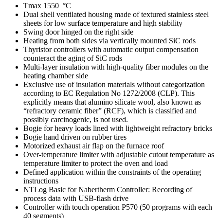
Tmax 1550 °C
Dual shell ventilated housing made of textured stainless steel
sheets for low surface temperature and high stability
Swing door hinged on the right side
Heating from both sides via vertically mounted SiC rods
Thyristor controllers with automatic output compensation
counteract the aging of SiC rods
Multi-layer insulation with high-quality fiber modules on the
heating chamber side
Exclusive use of insulation materials without categorization
according to EC Regulation No 1272/2008 (CLP). This
explicitly means that alumino silicate wool, also known as
“refractory ceramic fiber” (RCF), which is classified and
possibly carcinogenic, is not used.
Bogie for heavy loads lined with lightweight refractory bricks
Bogie hand driven on rubber tires
Motorized exhaust air flap on the furnace roof
Over-temperature limiter with adjustable cutout temperature as
temperature limiter to protect the oven and load
Defined application within the constraints of the operating
instructions
NTLog Basic for Nabertherm Controller: Recording of
process data with USB-flash drive
Controller with touch operation P570 (50 programs with each
40 segments)