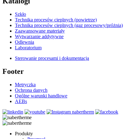
Katalogi
Szkło
Technika procesów cieplnych (powietrze)
Technika procesów cieplnych (gaz procesowy/próżnia)
Zaawansowane materiały
Wytwarzanie addytywne
Odlewnia
Laboratorium
Sterowanie procesami i dokumentacja
Footer
Metryczka
Ochrona danych
Ogólne warunki handlowe
AEBs
Produkty