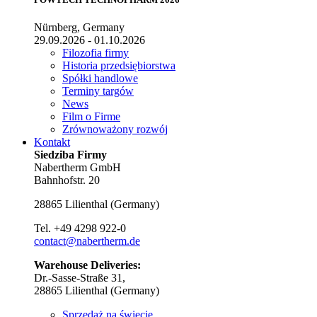
Nürnberg, Germany
29.09.2026 - 01.10.2026
Filozofia firmy
Historia przedsiębiorstwa
Spółki handlowe
Terminy targów
News
Film o Firme
Zrównoważony rozwój
Kontakt
Siedziba Firmy
Nabertherm GmbH
Bahnhofstr. 20
28865
Lilienthal
(
Germany
)
Tel.
+49 4298 922-0
contact@nabertherm.de
Warehouse Deliveries:
Dr.-Sasse-Straße 31,
28865 Lilienthal (Germany)
Sprzedaż na świecie