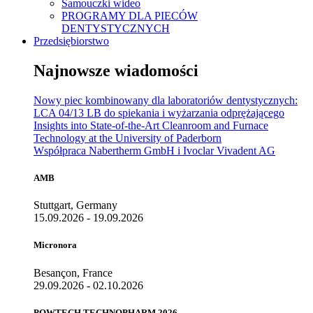
Samouczki wideo
PROGRAMY DLA PIECÓW
DENTYSTYCZNYCH
Przedsiębiorstwo
Najnowsze wiadomości
Nowy piec kombinowany dla laboratoriów dentystycznych:
LCA 04/13 LB do spiekania i wyżarzania odprężającego
Insights into State-of-the-Art Cleanroom and Furnace
Technology at the University of Paderborn
Współpraca Nabertherm GmbH i Ivoclar Vivadent AG
AMB
Stuttgart, Germany
15.09.2026 - 19.09.2026
Micronora
Besançon, France
29.09.2026 - 02.10.2026
POWTECH TECHNOPHARM 2026