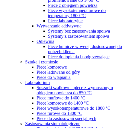
promieniowanie do 1400 °C
Piece z obiegiem powietrza
Piece wysokotemperaturowe do
temperatury 1800 °C
Piece laboratoryjne
Wytwarzanie addytywne
Systemy bez zastosowania spoiwa
Systemy z zastosowaniem spoiwa
Odlewnia
Piece hutnicze w wersji dostosowanej do
potrzeb klienta
Piece do topienia i podgrzewające
Sztuka i rzemiosło
Piece komorowe
Piece ładowane od góry
Piece do wtapiania
Laboratorium
Suszarki szafkowe i piece z wymuszonym
obiegiem powietrza do 850 °C
Piece muflowe do 1400 °C
Piece komorowe do 1400 °C
Piece wysokotemperaturowe do 1800 °C
Piece rurowe do 1800 °C
Piece do zastosowań specjalnych
Zastosowania stomatologiczne