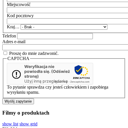
Miejscowość
Kod pocztowy
Kraj…
Telefon
Adres e-mail
Proszę do mnie zadzwonić.
CAPTCHA
Weryfikacja nie
powiodła się. (Odśwież
stronę)
Użyj inną przeglądarkę
Prywatność
-
Zencaptcha.com
To pytanie sprawdza czy jesteś człowiekiem i zapobiega
wysyłaniu spamu.
Filmy o produktach
show list
show grid