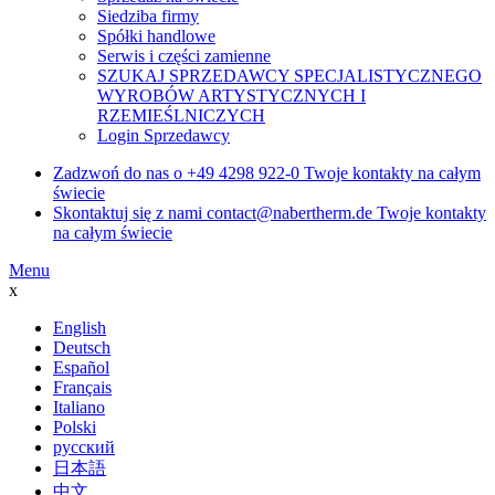
Siedziba firmy
Spółki handlowe
Serwis i części zamienne
SZUKAJ SPRZEDAWCY SPECJALISTYCZNEGO
WYROBÓW ARTYSTYCZNYCH I
RZEMIEŚLNICZYCH
Login Sprzedawcy
Zadzwoń do nas o
+49 4298 922-0
Twoje kontakty na całym
świecie
Skontaktuj się z nami
contact@nabertherm.de
Twoje kontakty
na całym świecie
Menu
x
English
Deutsch
Español
Français
Italiano
Polski
русский
日本語
中文