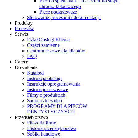
Piec do spiekania LT 02/13 CR do stopu
chromo-kobaltowego
Piece podgrzewcze
Sterowanie procesami i dokumentacja
Produkty
Procesów
Serwis
Dział Obsługi Klienta
Części zamienne
Centrum testowe dla klientów
FAQ
Career
Downloads
Katalogi
Instrukcja obsługi
Instrukcje oprogramowania
Instrukcje serwisowe
Filmy o produktach
Samouczki wideo
PROGRAMY DLA PIECÓW
DENTYSTYCZNYCH
Przedsiębiorstwo
Filozofia firmy
Historia przedsiębiorstwa
Spółki handlowe