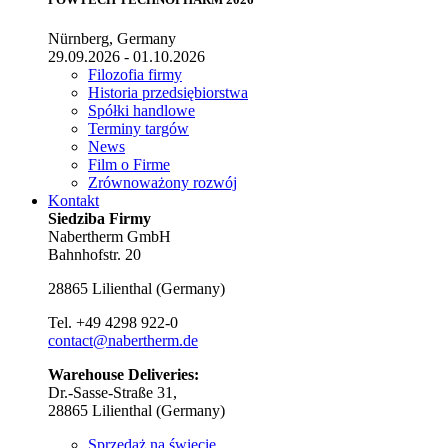
Nürnberg, Germany
29.09.2026 - 01.10.2026
Filozofia firmy
Historia przedsiębiorstwa
Spółki handlowe
Terminy targów
News
Film o Firme
Zrównoważony rozwój
Kontakt
Siedziba Firmy
Nabertherm GmbH
Bahnhofstr. 20
28865
Lilienthal
(
Germany
)
Tel.
+49 4298 922-0
contact@nabertherm.de
Warehouse Deliveries:
Dr.-Sasse-Straße 31,
28865 Lilienthal (Germany)
Sprzedaż na świecie