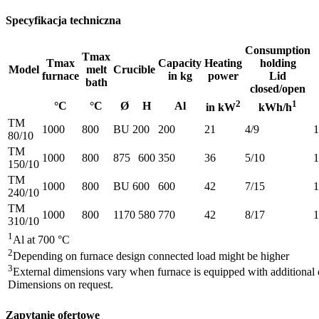
Specyfikacja techniczna
Consumption
Tmax
Tmax
Capacity
Heating
holding
Model
melt
Crucible
furnace
in kg
power
Lid
bath
closed/open
2
1
°C
°C
Ø
H
Al
in kW
kWh/h
TM
1000
800
BU 200
200
21
4/9
1
80/10
TM
1000
800
875
600
350
36
5/10
1
150/10
TM
1000
800
BU 600
600
42
7/15
1
240/10
TM
1000
800
1170
580
770
42
8/17
1
310/10
1
Al at 700 °C
2
Depending on furnace design connected load might be higher
3
External dimensions vary when furnace is equipped with additional
Dimensions on request.
Zapytanie ofertowe