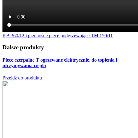
KB 360/12 i przenośne piece podgrzewające TM 150/11
Dalsze produkty
Piece czerpalne T
ogrzewane elektrycznie, do topienia i
utrzymywania ciepła
Przejdź do produktu