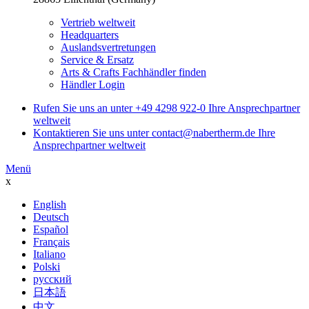
Vertrieb weltweit
Headquarters
Auslandsvertretungen
Service & Ersatz
Arts & Crafts Fachhändler finden
Händler Login
Rufen Sie uns an unter
+49 4298 922-0
Ihre Ansprechpartner
weltweit
Kontaktieren Sie uns unter
contact@nabertherm.de
Ihre
Ansprechpartner weltweit
Menü
x
English
Deutsch
Español
Français
Italiano
Polski
русский
日本語
中文