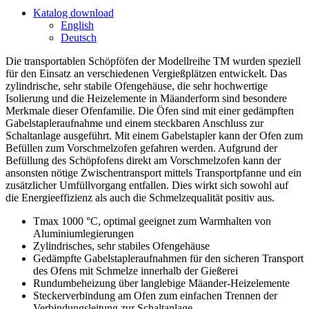
Katalog download
English
Deutsch
Die transportablen Schöpföfen der Modellreihe TM wurden speziell
für den Einsatz an verschiedenen Vergießplätzen entwickelt. Das
zylindrische, sehr stabile Ofengehäuse, die sehr hochwertige
Isolierung und die Heizelemente in Mäanderform sind besondere
Merkmale dieser Ofenfamilie. Die Öfen sind mit einer gedämpften
Gabelstapleraufnahme und einem steckbaren Anschluss zur
Schaltanlage ausgeführt. Mit einem Gabelstapler kann der Ofen zum
Befüllen zum Vorschmelzofen gefahren werden. Aufgrund der
Befüllung des Schöpfofens direkt am Vorschmelzofen kann der
ansonsten nötige Zwischentransport mittels Transportpfanne und ein
zusätzlicher Umfüllvorgang entfallen. Dies wirkt sich sowohl auf
die Energieeffizienz als auch die Schmelzequalität positiv aus.
Tmax 1000 °C, optimal geeignet zum Warmhalten von
Aluminiumlegierungen
Zylindrisches, sehr stabiles Ofengehäuse
Gedämpfte Gabelstapleraufnahmen für den sicheren Transport
des Ofens mit Schmelze innerhalb der Gießerei
Rundumbeheizung über langlebige Mäander-Heizelemente
Steckerverbindung am Ofen zum einfachen Trennen der
Verbindungsleitung zur Schaltanlage