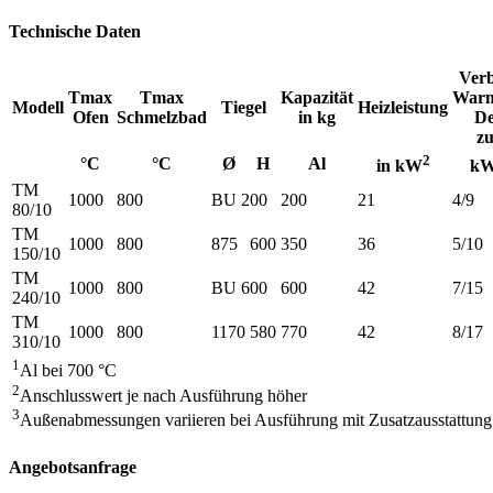
Technische Daten
Ver
Tmax
Tmax
Kapazität
Warm
Modell
Tiegel
Heizleistung
Ofen
Schmelzbad
in kg
De
zu
2
°C
°C
Ø
H
Al
in kW
kW
TM
1000
800
BU 200
200
21
4/9
80/10
TM
1000
800
875
600
350
36
5/10
150/10
TM
1000
800
BU 600
600
42
7/15
240/10
TM
1000
800
1170
580
770
42
8/17
310/10
1
Al bei 700 °C
2
Anschlusswert je nach Ausführung höher
3
Außenabmessungen variieren bei Ausführung mit Zusatzausstattung
Angebotsanfrage