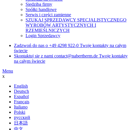
Siedziba firmy
Spółki handlowe
Serwis i części zamienne
SZUKAJ SPRZEDAWCY SPECJALISTYCZNEGO
WYROBÓW ARTYSTYCZNYCH I
RZEMIEŚLNICZYCH
Login Sprzedawcy
Zadzwoń do nas o
+49 4298 922-0
Twoje kontakty na całym
świecie
Skontaktuj się z nami
contact@nabertherm.de
Twoje kontakty
na całym świecie
Menu
x
English
Deutsch
Español
Français
Italiano
Polski
русский
日本語
中文