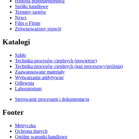
Historia przedsiębiorstwa
Spółki handlowe
Terminy targów
News
Film o Firme
Zrównoważony rozwój
Katalogi
Szkło
Technika procesów cieplnych (powietrze)
Technika procesów cieplnych (gaz procesowy/próżnia)
Zaawansowane materiały
Wytwarzanie addytywne
Odlewnia
Laboratorium
Sterowanie procesami i dokumentacja
Footer
Metryczka
Ochrona danych
Ogólne warunki handlowe