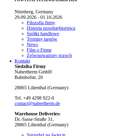
Nürnberg, Germany
29.09.2026 - 01.10.2026
Filozofia firmy
Historia przedsiębiorstwa
Spółki handlowe
Terminy targów
News
Film o Firme
Zrównoważony rozwój
Kontakt
Siedziba Firmy
Nabertherm GmbH
Bahnhofstr. 20
28865
Lilienthal
(
Germany
)
Tel.
+49 4298 922-0
contact@nabertherm.de
Warehouse Deliveries:
Dr.-Sasse-Straße 31,
28865 Lilienthal (Germany)
Sprzedaż na świecie