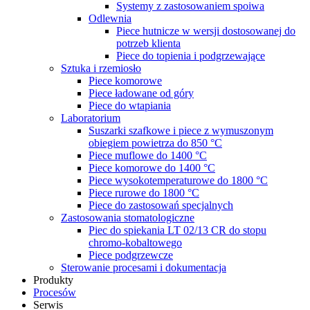
Systemy z zastosowaniem spoiwa
Odlewnia
Piece hutnicze w wersji dostosowanej do
potrzeb klienta
Piece do topienia i podgrzewające
Sztuka i rzemiosło
Piece komorowe
Piece ładowane od góry
Piece do wtapiania
Laboratorium
Suszarki szafkowe i piece z wymuszonym
obiegiem powietrza do 850 °C
Piece muflowe do 1400 °C
Piece komorowe do 1400 °C
Piece wysokotemperaturowe do 1800 °C
Piece rurowe do 1800 °C
Piece do zastosowań specjalnych
Zastosowania stomatologiczne
Piec do spiekania LT 02/13 CR do stopu
chromo-kobaltowego
Piece podgrzewcze
Sterowanie procesami i dokumentacja
Produkty
Procesów
Serwis