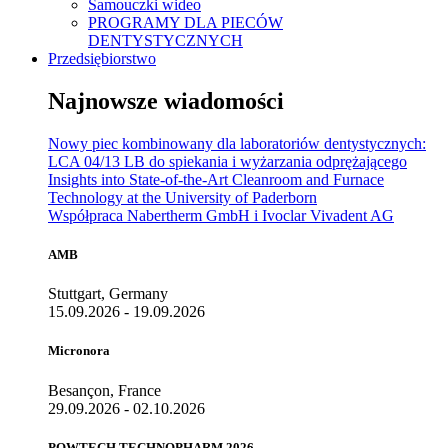
Samouczki wideo
PROGRAMY DLA PIECÓW
DENTYSTYCZNYCH
Przedsiębiorstwo
Najnowsze wiadomości
Nowy piec kombinowany dla laboratoriów dentystycznych:
LCA 04/13 LB do spiekania i wyżarzania odprężającego
Insights into State-of-the-Art Cleanroom and Furnace
Technology at the University of Paderborn
Współpraca Nabertherm GmbH i Ivoclar Vivadent AG
AMB
Stuttgart, Germany
15.09.2026 - 19.09.2026
Micronora
Besançon, France
29.09.2026 - 02.10.2026
POWTECH TECHNOPHARM 2026