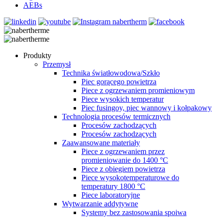
AEBs
Produkty
Przemysł
Technika światłowodowa/Szkło
Piec gorącego powietrza
Piece z ogrzewaniem promieniowym
Piece wysokich temperatur
Piec fusingoy, piec wannowy i kołpakowy
Technologia procesów termicznych
Procesów zachodzących
Procesów zachodzących
Zaawansowane materiały
Piece z ogrzewaniem przez
promieniowanie do 1400 °C
Piece z obiegiem powietrza
Piece wysokotemperaturowe do
temperatury 1800 °C
Piece laboratoryjne
Wytwarzanie addytywne
Systemy bez zastosowania spoiwa