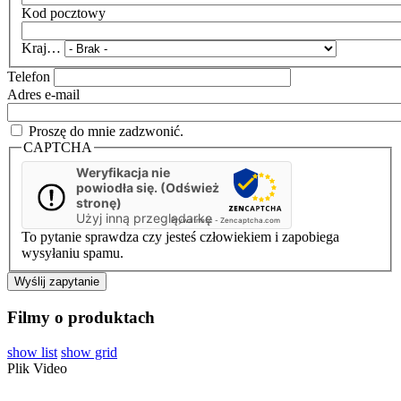
Kod pocztowy
Kraj…
Telefon
Adres e-mail
Proszę do mnie zadzwonić.
CAPTCHA
Weryfikacja nie
powiodła się. (Odśwież
stronę)
Użyj inną przeglądarkę
Prywatność
-
Zencaptcha.com
To pytanie sprawdza czy jesteś człowiekiem i zapobiega
wysyłaniu spamu.
Filmy o produktach
show list
show grid
Plik Video