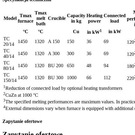
Tmax
Tmax
Capacity
Heating
Connected
Model
melt
Crucible
per
furnace
in kg
power
load
bath
1
°C
°C
Cu
in kW
in kW
TC
1450
1320
A 150
150
36
69
120
20/14
TC
1450
1320
A 300
300
36
69
120
40/14
TC
1450
1320
BU 200
650
48
94
180
80/14
TC
1450
1320
BU 300
1000
66
112
220
150/14
1
Reduction of connected load by optional heating transformers
2
CuZn at 1000 °C
3
The specified melting performances are maximum values. In practic
4
External dimensions vary when furnace is equipped with additional
Zapytanie ofertowe
Zapytanie ofertowe