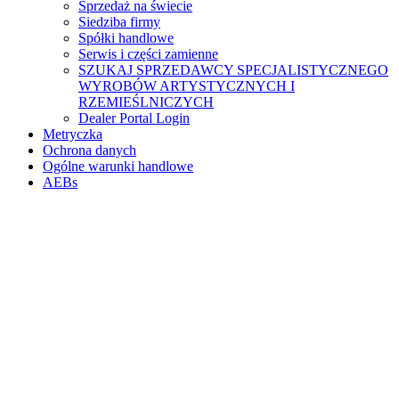
Sprzedaż na świecie
Siedziba firmy
Spółki handlowe
Serwis i części zamienne
SZUKAJ SPRZEDAWCY SPECJALISTYCZNEGO
WYROBÓW ARTYSTYCZNYCH I
RZEMIEŚLNICZYCH
Dealer Portal Login
Metryczka
Ochrona danych
Ogólne warunki handlowe
AEBs