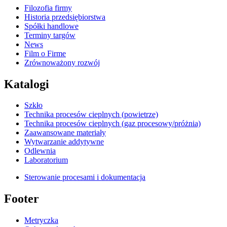
Filozofia firmy
Historia przedsiębiorstwa
Spółki handlowe
Terminy targów
News
Film o Firme
Zrównoważony rozwój
Katalogi
Szkło
Technika procesów cieplnych (powietrze)
Technika procesów cieplnych (gaz procesowy/próżnia)
Zaawansowane materiały
Wytwarzanie addytywne
Odlewnia
Laboratorium
Sterowanie procesami i dokumentacja
Footer
Metryczka