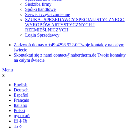
Siedziba firmy
Spółki handlowe
Serwis i części zamienne
SZUKAJ SPRZEDAWCY SPECJALISTYCZNEGO
WYROBÓW ARTYSTYCZNYCH I
RZEMIEŚLNICZYCH
Login Sprzedawcy
Zadzwoń do nas o
+49 4298 922-0
Twoje kontakty na całym
świecie
Skontaktuj się z nami
contact@nabertherm.de
Twoje kontakty
na całym świecie
Menu
x
English
Deutsch
Español
Français
Italiano
Polski
русский
日本語
中文