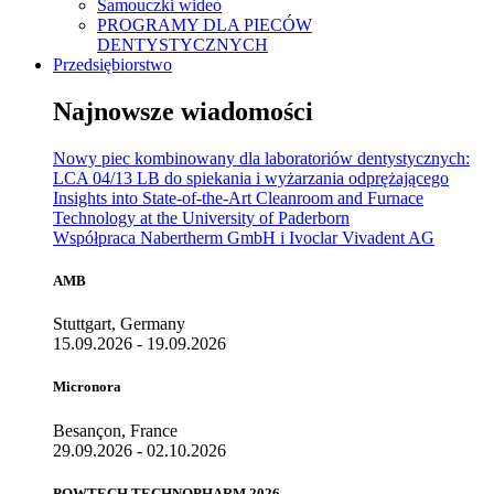
Samouczki wideo
PROGRAMY DLA PIECÓW
DENTYSTYCZNYCH
Przedsiębiorstwo
Najnowsze wiadomości
Nowy piec kombinowany dla laboratoriów dentystycznych:
LCA 04/13 LB do spiekania i wyżarzania odprężającego
Insights into State-of-the-Art Cleanroom and Furnace
Technology at the University of Paderborn
Współpraca Nabertherm GmbH i Ivoclar Vivadent AG
AMB
Stuttgart, Germany
15.09.2026 - 19.09.2026
Micronora
Besançon, France
29.09.2026 - 02.10.2026
POWTECH TECHNOPHARM 2026