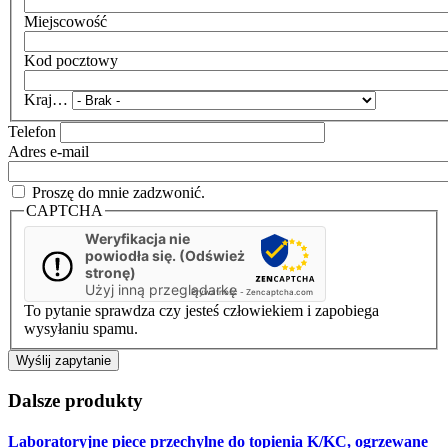
Miejscowość
Kod pocztowy
Kraj…
Telefon
Adres e-mail
Proszę do mnie zadzwonić.
CAPTCHA
Weryfikacja nie
powiodła się. (Odśwież
stronę)
Użyj inną przeglądarkę
Prywatność
-
Zencaptcha.com
To pytanie sprawdza czy jesteś człowiekiem i zapobiega
wysyłaniu spamu.
Dalsze produkty
Laboratoryjne piece przechylne do topienia K/KC,
ogrzewane