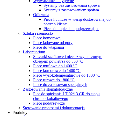
Wytwarzanie addytywne
Systemy bez zastosowania spoiwa
Systemy z zastosowaniem spoiwa
Odlewnia
Piece hutnicze w wersji dostosowanej do
potrzeb klienta
Piece do topienia i podgrzewające
Sztuka i rzemiosło
Piece komorowe
Piece ładowane od góry
Piece do wtapiania
Laboratorium
Suszarki szafkowe i piece z wymuszonym
obiegiem powietrza do 850 °C
Piece muflowe do 1400 °C
Piece komorowe do 1400 °C
Piece wysokotemperaturowe do 1800 °C
Piece rurowe do 1800 °C
Piece do zastosowań specjalnych
Zastosowania stomatologiczne
Piec do spiekania LT 02/13 CR do stopu
chromo-kobaltowego
Piece podgrzewcze
Sterowanie procesami i dokumentacja
Produkty