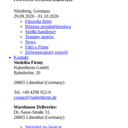
Nürnberg, Germany
29.09.2026 - 01.10.2026
Filozofia firmy
Historia przedsiębiorstwa
Spółki handlowe
Terminy targów
News
Film o Firme
Zrównoważony rozwój
Kontakt
Siedziba Firmy
Nabertherm GmbH
Bahnhofstr. 20
28865
Lilienthal
(
Germany
)
Tel.
+49 4298 922-0
contact@nabertherm.de
Warehouse Deliveries:
Dr.-Sasse-Straße 31,
28865 Lilienthal (Germany)
Sprzedaż na świecie