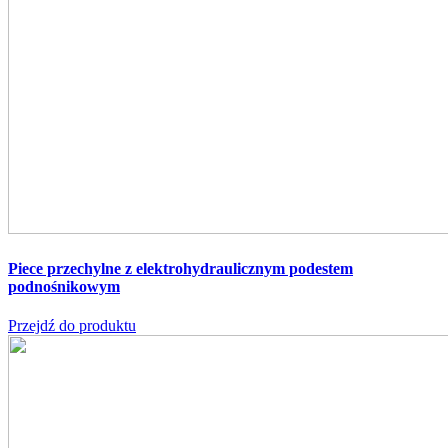
Piece przechylne z elektrohydraulicznym podestem
podnośnikowym
Przejdź do produktu