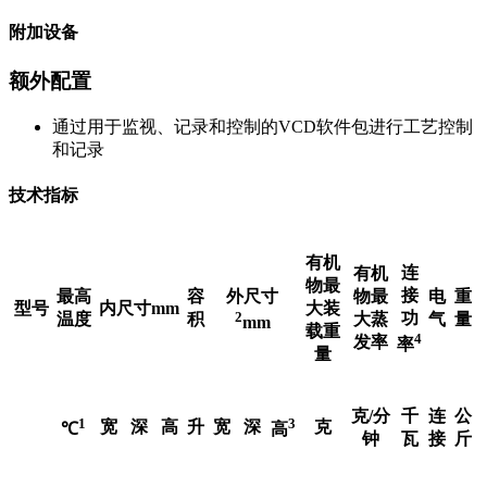
附加设备
额外配置
通过用于监视、记录和控制的VCD软件包进行工艺控制
和记录
技术指标
有机
连
有机
物最
接
最高
容
外尺寸
物最
电
重
型号
内尺寸mm
大装
2
功
温度
积
大蒸
气
量
mm
载重
4
发率
率
量
克/分
千
连
公
1
3
宽
深
高
升
宽
深
克
℃
高
钟
瓦
接
斤