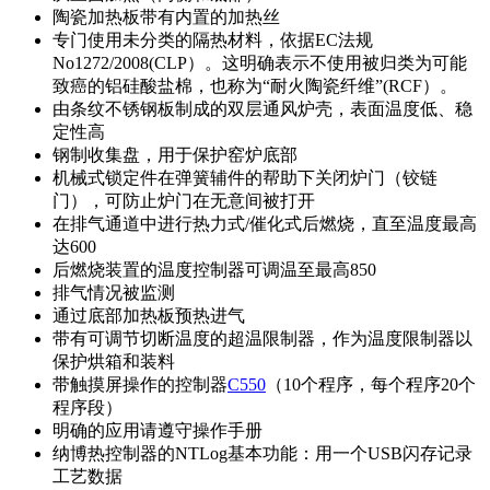
陶瓷加热板带有内置的加热丝
专门使用未分类的隔热材料，依据EC法规
No1272/2008(CLP）。这明确表示不使用被归类为可能
致癌的铝硅酸盐棉，也称为“耐火陶瓷纤维”(RCF）。
由条纹不锈钢板制成的双层通风炉壳，表面温度低、稳
定性高
钢制收集盘，用于保护窑炉底部
机械式锁定件在弹簧辅件的帮助下关闭炉门（铰链
门），可防止炉门在无意间被打开
在排气通道中进行热力式/催化式后燃烧，直至温度最高
达600
后燃烧装置的温度控制器可调温至最高850
排气情况被监测
通过底部加热板预热进气
带有可调节切断温度的超温限制器，作为温度限制器以
保护烘箱和装料
带触摸屏操作的控制器
C550
（10个程序，每个程序20个
程序段）
明确的应用请遵守操作手册
纳博热控制器的NTLog基本功能：用一个USB闪存记录
工艺数据