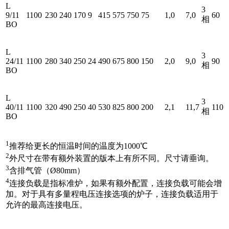
L
3
9/11
1100
230
240
170
9
415
575
750
75
1,0
7,0
60
相
BO
L
3
24/11
1100
280
340
250
24
490
675
800
150
2,0
9,0
90
相
BO
L
3
40/11
1100
320
490
250
40
530
825
800
200
2,1
11,7
110
相
BO
1
推荐给更长的恒温时间的温度为1000℃
2
外尺寸在带有额外装置的版本上有所不同。尺寸请垂询。
3
含排气管（Ø80mm）
4
连接负载是指标准炉，如果有额外配置，连接负载可能会增
加。对于具有多量程电压连接选项的炉子，连接负载适用于
允许的最高连接电压。