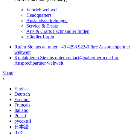
Vertrieb weltweit
Headquarters
Auslandsvertretungen
Service & Ersatz
Arts & Crafts Fachhändler finden
Händler Login
Rufen Sie uns an unter
+49 4298 922-0
Ihre Ansprechpartner
weltweit
Kontaktieren Sie uns unter
contact@nabertherm.de
Ihre
Ansprechpartner weltweit
Menü
x
English
Deutsch
Español
Français
Italiano
Polski
русский
日本語
中文