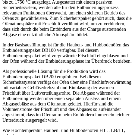
bis zu 1750 °C ausgelegt. Ausgestattet mit einem passiven
Sicherheitssystem, werden alle für den Entbinderungsprozess
relevanten Funktionen überwacht, um einen sicheren Betrieb des
Ofens zu gewährleisten. Zum Sicherheitspaket gehört auch, dass die
Ofenatmosphäre mit Frischluft verdünnt wird, um zu verhindern,
dass sich durch die beim Entbindern aus der Charge austretenden
Abgase eine entzündliche Atmosphäre bildet.
In der Basisausführung ist für die Hauben- und Hubbodenöfen das
Entbinderungspaket DB100 verfügbar. Bei diesem
Entbinderungspaket wird vorgewärmte Frischluft eingeblasen und
der Ofen während der Entbinderungsphase im Überdruck betrieben.
Als professionelle Lösung für die Produktion wird das
Entbinderungspaket DB200 empfohlen. Bei diesem
Sicherheitssystem verfügt der Ofen über eine Frischluftvorwärmung
mit variabler Gebläsedrehzahl und Einblasung der warmen
Frischluft über Luftverteilungsrohre. Die Abgase während der
Entbinderung werden über einen separaten Auslass und einem
Abgasgebläse aus dem Ofenraum geleitet. Hierfür sind die
Volumenströme der Frischluft und des Abgases so aufeinander
abgestimmt, dass im Ofenraum beim Entbindern immer ein leichter
Unterdruck ausgeregelt wird.
Wie Hochtemperatur-Hauben- und Hubbodenöfen HT .. LB/LT,