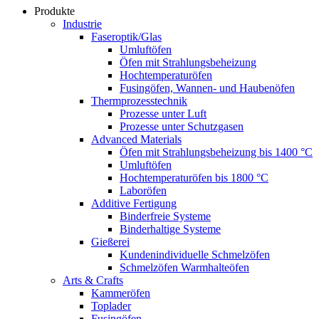
Produkte
Industrie
Faseroptik/Glas
Umluftöfen
Öfen mit Strahlungsbeheizung
Hochtemperaturöfen
Fusingöfen, Wannen- und Haubenöfen
Thermprozesstechnik
Prozesse unter Luft
Prozesse unter Schutzgasen
Advanced Materials
Öfen mit Strahlungsbeheizung bis 1400 °C
Umluftöfen
Hochtemperaturöfen bis 1800 °C
Laboröfen
Additive Fertigung
Binderfreie Systeme
Binderhaltige Systeme
Gießerei
Kundenindividuelle Schmelzöfen
Schmelzöfen Warmhalteöfen
Arts & Crafts
Kammeröfen
Toplader
Fusingöfen