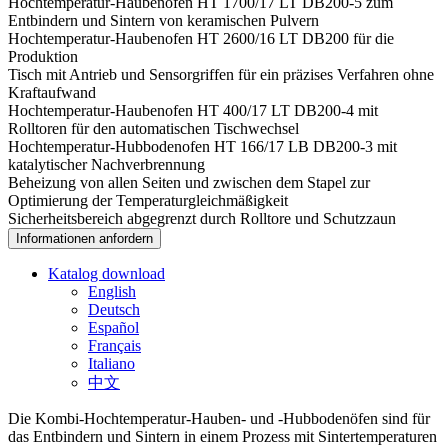
Hochtemperatur-Haubenofen HT 1700/17 LT DB200-5 zum
Entbindern und Sintern von keramischen Pulvern
Hochtemperatur-Haubenofen HT 2600/16 LT DB200 für die
Produktion
Tisch mit Antrieb und Sensorgriffen für ein präzises Verfahren ohne
Kraftaufwand
Hochtemperatur-Haubenofen HT 400/17 LT DB200-4 mit
Rolltoren für den automatischen Tischwechsel
Hochtemperatur-Hubbodenofen HT 166/17 LB DB200-3 mit
katalytischer Nachverbrennung
Beheizung von allen Seiten und zwischen dem Stapel zur
Optimierung der Temperaturgleichmäßigkeit
Sicherheitsbereich abgegrenzt durch Rolltore und Schutzzaun
Informationen anfordern
Katalog download
English
Deutsch
Español
Français
Italiano
中文
Die Kombi-Hochtemperatur-Hauben- und -Hubbodenöfen sind für
das Entbindern und Sintern in einem Prozess mit Sintertemperaturen