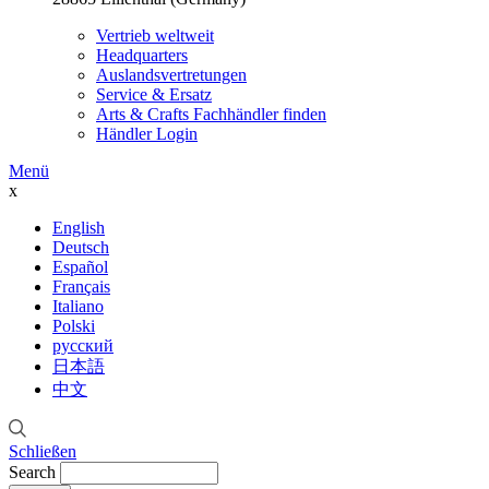
Vertrieb weltweit
Headquarters
Auslandsvertretungen
Service & Ersatz
Arts & Crafts Fachhändler finden
Händler Login
Menü
x
English
Deutsch
Español
Français
Italiano
Polski
русский
日本語
中文
Schließen
Search