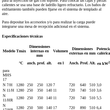
para la inyección de gas con soporte. Para colocar las cajas y piezas
calientes se usa una base de ladrillo ligero refractario. Los baños de
enfriamiento también pueden fijarse en el sistema de templado al
aire.
Para depositar los accesorios y/o para realizar la carga puede
integrarse una mesa de recepción adicional en el sistema.
Especificaciones técnicas
Dimensiones
Dimensiones
Potenci
Modelo
Tmáx
internas en
Volumen
externas en mm
calóric
mm
2
°C
anch.
prof.
alt.
en l
Anch.
Prof.
Alt.
en kW
para
MHS
17
N 7/H
1280
250
250
120
7
720
640
510
3,0
N 11/H
1280
250
350
140
11
720
740
510
3,6
N
1280
250
350
140
11
720
740
510
5,5
11/HR
N
1280
250
500
140
17
720
890
510
6,4
17/HR