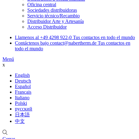
Oficina central
Sociedades distribuidoras
Servicio técnico/Recambio
Distribuidor Arte y Artesanía
Acceso Distribuidor
Llamenos al
+49 4298 922-0
Tus contactos en todo el mundo
Contáctenos bajo
contact@nabertherm.de
Tus contactos en
todo el mundo
Menú
x
English
Deutsch
Español
Français
Italiano
Polski
русский
日本語
中文
Cerrar