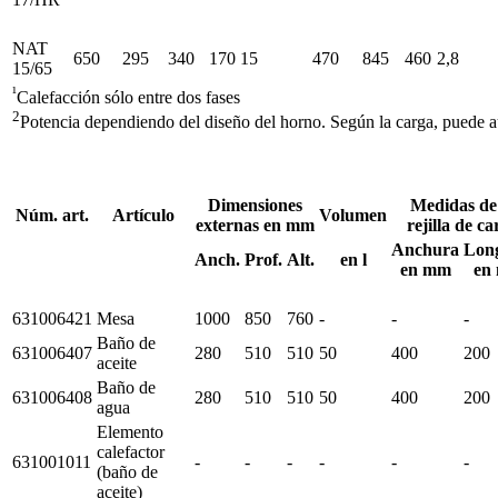
NAT
650
295
340
170
15
470
845
460
2,8
15/65
¹
Calefacción sólo entre dos fases
2
Potencia dependiendo del diseño del horno. Según la carga, puede 
Dimensiones
Medidas de
Núm. art.
Artículo
Volumen
externas en mm
rejilla de ca
Anchura
Lon
Anch.
Prof.
Alt.
en l
en mm
en
631006421
Mesa
1000
850
760
-
-
-
Baño de
631006407
280
510
510
50
400
200
aceite
Baño de
631006408
280
510
510
50
400
200
agua
Elemento
calefactor
631001011
-
-
-
-
-
-
(baño de
aceite)