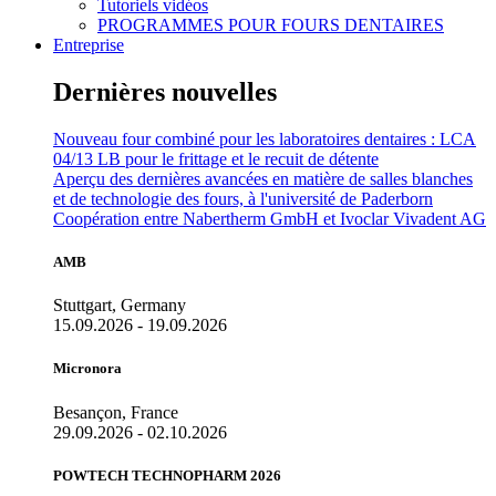
Tutoriels vidéos
PROGRAMMES POUR FOURS DENTAIRES
Entreprise
Dernières nouvelles
Nouveau four combiné pour les laboratoires dentaires : LCA
04/13 LB pour le frittage et le recuit de détente
Aperçu des dernières avancées en matière de salles blanches
et de technologie des fours, à l'université de Paderborn
Coopération entre Nabertherm GmbH et Ivoclar Vivadent AG
AMB
Stuttgart, Germany
15.09.2026 - 19.09.2026
Micronora
Besançon, France
29.09.2026 - 02.10.2026
POWTECH TECHNOPHARM 2026