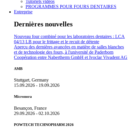
Tutoriels vidéos
PROGRAMMES POUR FOURS DENTAIRES
Entreprise
Dernières nouvelles
Nouveau four combiné pour les laboratoires dentaires : LCA
04/13 LB pour le frittage et le recuit de détente
Aperçu des dernières avancées en matière de salles blanches
et de technologie des fours, à l'université de Paderborn
Coopération entre Nabertherm GmbH et Ivoclar Vivadent AG
AMB
Stuttgart, Germany
15.09.2026 - 19.09.2026
Micronora
Besançon, France
29.09.2026 - 02.10.2026
POWTECH TECHNOPHARM 2026