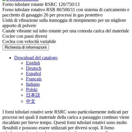
Forno tubolare rotante RSRC 120/750/13
Forno tubolare rotativo RSR 80/500/11 con sistema di caricamento e
pacchetto di gasaggio 26 per processi in gas protettivo
Unità di vibrazione sulla tramoggia di riempimento per un migliore
apporto di polvere
Canale vibrante sul tubo rotante per una comoda carica del materiale
Coclee con passi diversi
Coclea con velocità variabile
Richiesta di informazioni
Download del catalogo
English
Deutsch
Español
Français
Italiano
Polski
日本語
中文
I forni tubolari rotativi serie RSRC sono particolarmente indicati per
processi nei quali il materiale della carica a passaggio continuo viene
riscaldato per breve tempo. Questi forni tubolari rotativi sono molto
flessibili e possono essere utilizzati per diversi scopi. Il forno