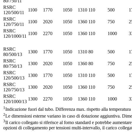
80/750/11
RSRC
1100
1770
1050
1310
110
500
1
120/500/11
RSRC
1100
2020
1050
1360
110
750
2
120/750/11
RSRC
1100
2270
1050
1360
110
1000
3
120/1000/11
RSRC
1300
1770
1050
1310
80
500
1
80/500/13
RSRC
1300
2020
1050
1360
80
750
2
80/750/13
RSRC
1300
1770
1050
1310
110
500
1
120/500/13
RSRC
1300
2020
1050
1360
110
750
2
120/750/13
RSRC
1300
2270
1050
1360
110
1000
3
120/1000/13
1
Indicazione fuori dal tubo. Differenza max. rispetto alla temperatura
2
Le dimensioni esterne variano in caso di dotazione aggiuntiva. Dimen
3
Il carico collegato si riferisce al forno standard e potrebbe aumentar
opzioni di collegamento per tensioni multi-intervallo, il carico collegat