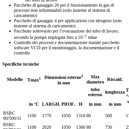
Pacchetto di gasaggio 26 per il funzionamento in gas di
processo non infiammabili (solo insieme al sistema di
caricamento)
Pacchetto di gasaggio 4 per applicazioni con idrogeno (solo
insieme al sistema di caricamento)
Pacchetto sottovuoto per l’evacuazione del tubo di lavoro,
−2
secondo la pompa impiegata fino a 10
mbar
Controllo dei processi e documentazione tramite pacchetto
software VCD per il monitoraggio, la documentazione e il
controllo
Specifiche tecniche
2
Max
Dimensioni esterne
1
Modello
Riscald.
Tmax
diametro
in mm
tubo
T
lunghezza
esterno
+
in °C
LARGH.
PROF.
H
in mm
in mm
RSRC
1100
1770
1050
1310
80
500
1
80/500/11
RSRC
1100
2020
1050
1360
80
750
2