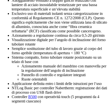
Alloggiamento ventilato a doppio guscio realizzato con
lamiere di acciaio inossidabile testurizzate per una bassa
temperatura superficiale e un‘elevata stabilità
Esclusivo uso di materiali isolanti senza categorizzazione in
conformità al Regolamento CE n. 1272/2008 (CLP). Questo
significa esplicitamente che non viene utilizzata lana di silicato
di alluminio, conosciuta anche come “fibra ceramica
refrattaria” (RCF) classificata come possibile cancerogeno.
Azionamento a regolazione continua da circa 0,5-20 giri/min
Visualizzazione digitale per l’angolo di inclinazione del forno
tubolare rotante
Semplice sostituzione del tubo di lavoro grazie al corpo del
forno apribile (temperatura di apertura < 180 °C)
Sistema compatto, forno tubolare rotante posizionato su un
telaio di base con
Azionamento manuale del mandrino con manovella per
la regolazione dell‘angolo di inclinazione
Pannello di controllo e regolatore integrati
Ruote orientabili
Applicazione definita entro i limiti delle istruzioni per l‘uso
NTLog Basic per controller Nabertherm: registrazione dei dati
di processo con USB flash drive
Controller
B500
con operatività touch (5 programmi da 4
segmenti ciascuno)