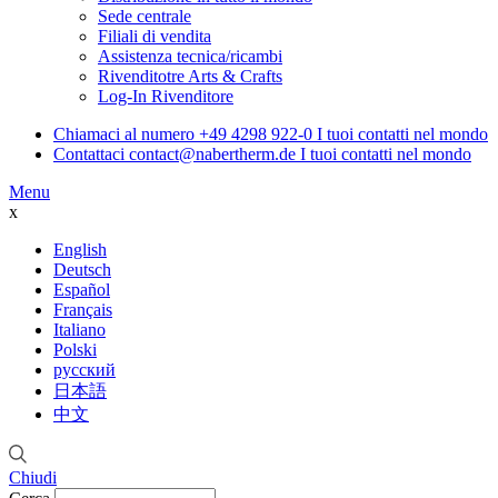
Sede centrale
Filiali di vendita
Assistenza tecnica/ricambi
Rivenditotre Arts & Crafts
Log-In Rivenditore
Chiamaci al numero
+49 4298 922-0
I tuoi contatti nel mondo
Contattaci
contact@nabertherm.de
I tuoi contatti nel mondo
Menu
x
English
Deutsch
Español
Français
Italiano
Polski
русский
日本語
中文
Chiudi