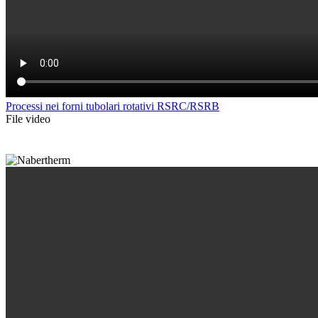
Processi nei forni tubolari rotativi RSRC/RSRB
File video