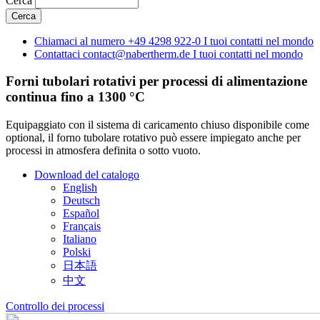
Cerca
Chiamaci al numero
+49 4298 922-0
I tuoi contatti nel mondo
Contattaci
contact@nabertherm.de
I tuoi contatti nel mondo
Forni tubolari rotativi per processi di alimentazione
continua fino a 1300 °C
Equipaggiato con il sistema di caricamento chiuso disponibile come
optional, il forno tubolare rotativo può essere impiegato anche per
processi in atmosfera definita o sotto vuoto.
Download del catalogo
English
Deutsch
Español
Français
Italiano
Polski
日本語
中文
Controllo dei processi