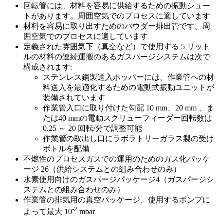
回転管には、材料を容易に供給するための振動シュー
トがあります。周囲空気でのプロセスに適しています
材料を容易に取り出すためのパウダー排出管です。周
囲空気でのプロセスに適しています
定義された雰囲気下（真空など）で使用する 5 リット
ルの材料の連続運搬のあるガスパージシステムは次で
構成されます:
ステンレス鋼製送入ホッパーには、作業管への材
料送入を最適化するための電動式振動ユニットが
装備されています
作業管入口に取り付けた勾配 10 mm、20 mm 、ま
たは40 mmの電動スクリューフィーダー回転数は
0.25 ～ 20 回転/分で調整可能
作業管の取出し口にラボラトリーガラス製の受け
ボトルを配備
不燃性のプロセスガスでの運用のためのガス化パッケ
ージ 26（供給システムとの組み合わせのみ）
水素使用向けのガスパージパッケージ4（ガスパージシ
ステムとの組み合わせのみ）
作業管の排気用の真空パッケージ、使用するポンプに
‑2
よって最大 10
mbar