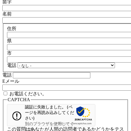
苗字
名前
住所
県
市
電話
電話
Eメール
お電話ください。
CAPTCHA
認証に失敗しました。 (ペ
ージを再読み込みしてくだ
さい)
別のブラウザを使用してく
プライバシー
-
Zencaptcha.com
この質問はあなたが人間の訪問者であるかどうかをテス
ださい