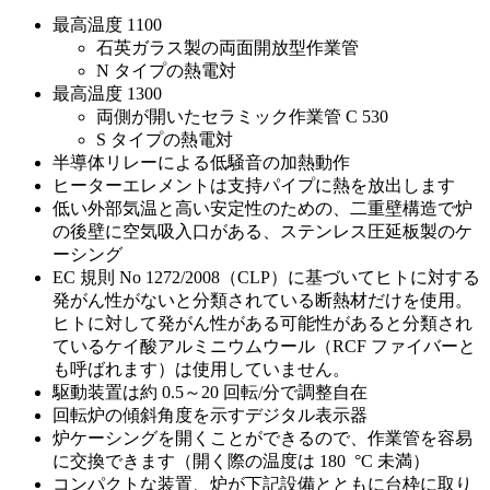
最高温度 1100
石英ガラス製の両面開放型作業管
N タイプの熱電対
最高温度 1300
両側が開いたセラミック作業管 C 530
S タイプの熱電対
半導体リレーによる低騒音の加熱動作
ヒーターエレメントは支持パイプに熱を放出します
低い外部気温と高い安定性のための、二重壁構造で炉
の後壁に空気吸入口がある、ステンレス圧延板製のケ
ーシング
EC 規則 No 1272/2008（CLP）に基づいてヒトに対する
発がん性がないと分類されている断熱材だけを使用。
ヒトに対して発がん性がある可能性があると分類され
ているケイ酸アルミニウムウール（RCF ファイバーと
も呼ばれます）は使用していません。
駆動装置は約 0.5～20 回転/分で調整自在
回転炉の傾斜角度を示すデジタル表示器
炉ケーシングを開くことができるので、作業管を容易
に交換できます（開く際の温度は 180 °C 未満）
コンパクトな装置、炉が下記設備とともに台枠に取り