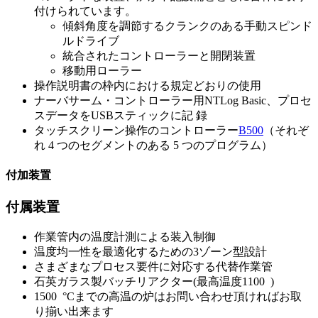
付けられています。
傾斜角度を調節するクランクのある手動スピンド
ルドライブ
統合されたコントローラーと開閉装置
移動用ローラー
操作説明書の枠内における規定どおりの使用
ナーバサーム・コントローラー用NTLog Basic、プロセ
スデータをUSBスティックに記 録
タッチスクリーン操作のコントローラー
B500
（それぞ
れ 4 つのセグメントのある 5 つのプログラム）
付加装置
付属装置
作業管内の温度計測による装入制御
温度均一性を最適化するための3ゾーン型設計
さまざまなプロセス要件に対応する代替作業管
石英ガラス製バッチリアクター(最高温度1100 )
1500 °Cまでの高温の炉はお問い合わせ頂ければお取
り揃い出来ます