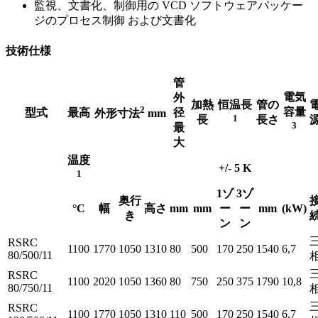
監視、文書化、制御用の VCD ソフトウェアパッケー
ジのプロセス制御 および文書化
技術仕様
管
電気
外
加熱
恒温長
管の
2
容量
型式
最高
径
外形寸法
mm
1
長
長さ
3
最
大
温度
+/- 5 K
1
1ゾ
3ゾ
奥行
°C
幅
高さ
mm
mm
ー
ー
mm
(kW)
き
ン
ン
RSRC
1100
1770
1050
1310
80
500
170
250
1540
6,7
80/500/11
RSRC
1100
2020
1050
1360
80
750
250
375
1790
10,8
80/750/11
RSRC
1100
1770
1050
1310
110
500
170
250
1540
6,7