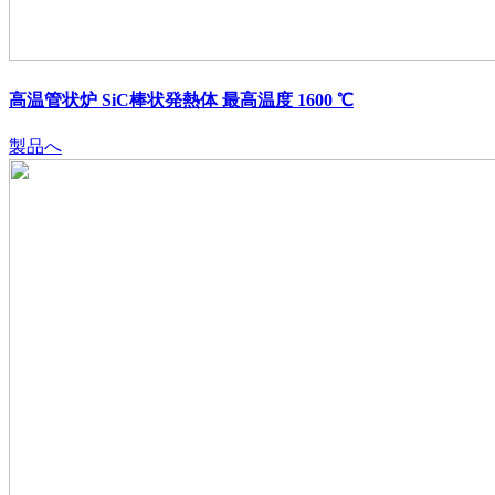
高温管状炉 SiC棒状発熱体 最高温度 1600 ℃
製品へ