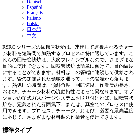
Deutsch
Español
Français
Italiano
Polski
日本語
中文
RSRC シリーズの回転管状炉は、連続して運搬されるチャー
ジ材料を短時間で加熱するプロセスに特に適しています。こ
れらの回転管状炉は、大変フレキシブルなので、さまざまな
目的に使用できます。回転管状炉は簡単に傾けて、目的温度
にすることができます。材料は上の管端に連続して供給され
ます。管の加熱された領域を通って、下の管端から落ちま
す。熱処理の時間は、傾斜角度、回転速度、作業管の長さ、
および、チャージ材料の流動特性によって異なります。オプ
ションの閉式ガスパージシステムを取り付ければ、回転管状
炉を、定義された雰囲気下、または、真空でのプロセスに使
用できます。プロセス、チャージ、および、必要な最高温度
に応じて、さまざまな材料製の作業管を使用できます。
標準タイプ