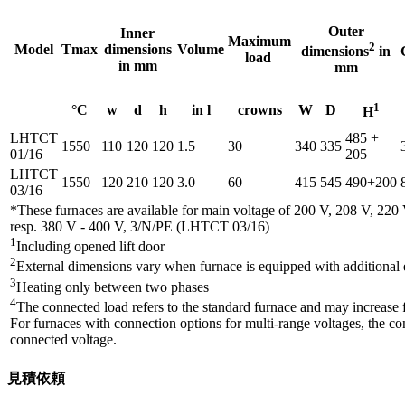
Outer
Inner
Maximum
2
Model
Tmax
dimensions
Volume
dimensions
in
load
in mm
mm
1
°C
w
d
h
in l
crowns
W
D
H
LHTCT
485 +
1550
110
120
120
1.5
30
340
335
01/16
205
LHTCT
1550
120
210
120
3.0
60
415
545
490+200
03/16
*These furnaces are available for main voltage of 200 V, 208 V, 2
resp. 380 V - 400 V, 3/N/PE (LHTCT 03/16)
1
Including opened lift door
2
External dimensions vary when furnace is equipped with additional
3
Heating only between two phases
4
The connected load refers to the standard furnace and may increase 
For furnaces with connection options for multi-range voltages, the co
connected voltage.
見積依頼