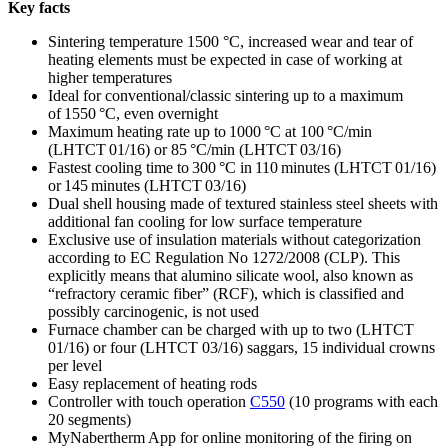
Key facts
Sintering temperature 1500 °C, increased wear and tear of
heating elements must be expected in case of working at
higher temperatures
Ideal for conventional/classic sintering up to a maximum
of 1550 °C, even overnight
Maximum heating rate up to 1000 °C at 100 °C/min
(LHTCT 01/16) or 85 °C/min (LHTCT 03/16)
Fastest cooling time to 300 °C in 110 minutes (LHTCT 01/16)
or 145 minutes (LHTCT 03/16)
Dual shell housing made of textured stainless steel sheets with
additional fan cooling for low surface temperature
Exclusive use of insulation materials without categorization
according to EC Regulation No 1272/2008 (CLP). This
explicitly means that alumino silicate wool, also known as
“refractory ceramic fiber” (RCF), which is classified and
possibly carcinogenic, is not used
Furnace chamber can be charged with up to two (LHTCT
01/16) or four (LHTCT 03/16) saggars, 15 individual crowns
per level
Easy replacement of heating rods
Controller with touch operation
C550
(10 programs with each
20 segments)
MyNabertherm App for online monitoring of the firing on