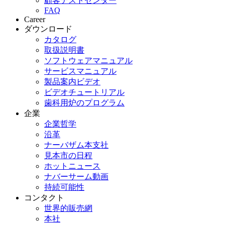
顧客テストセンター
FAQ
Career
ダウンロード
カタログ
取扱説明書
ソフトウェアマニュアル
サービスマニュアル
製品案内ビデオ
ビデオチュートリアル
歯科用炉のプログラム
企業
企業哲学
沿革
ナーバザム本支社
見本市の日程
ホットニュース
ナバーサーム動画
持続可能性
コンタクト
世界的販売網
本社