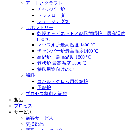
アートとクラフト
チャンバー炉
トップローダー
フュージング炉
ラボラトリー
乾燥キャビネットと熱風循環炉、最高温度
850 °C
マッフル炉最高温度 1400 °C
チャンバー炉最高温度1400 ℃
高温炉、最高温度 1800 °C
管状炉 最高温度 1800 ℃
特殊用途向けの炉
歯科
コバルトクロム用焼結炉
予熱炉
プロセス制御と記録
製品
プロセス
サービス
顧客サービス
交換部品