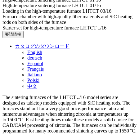
High-temperature sintering furnace LHTCT 01/16
Loading in the high-temperature furnace LHTCT 03/16
Furnace chamber with high-quality fiber materials and SiC heating
rods on both sides of the furnace
Starter set for high-temperature furnace LHTCT ../16
要請情報
カタログのダウンロード
English
deutsch
Español
Français
Italiano
Polski
中文
The sintering furnaces of the LHTCT ../16 model series are
designed as tabletop models equipped with SiC heating rods. The
furnaces stand out for a very good price-performance ratio and
numerous advantages when sintering zirconia at temperatures up
to 1500 °C. Fast heating times make these models a solid choice for
CAD/CAM processing of zirconia. The furnaces can be individually
programmed for many recommended sintering curves up to 1550 °C.