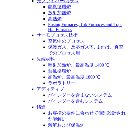
光ファイバー/ガラス
熱風循環炉
放射加熱炉
高熱炉
Fusing Furnaces, Tub Furnaces and Top-
Hat Furnaces
サーモプロセス技術
空気中のプロセス
保護ガス、反応ガス下, または、真空
でのプロセス用
先端材料
輻射加熱炉、最高温度 1400 ℃
熱風循環炉
高温炉、最高温度 1800 ℃
ラボラトリー
アディティブ
バインダーを含まないシステム
バインダーを含むシステム
鋳造
お客様の要件に合わせて個別設計され
た溶解炉
溶解および保温炉