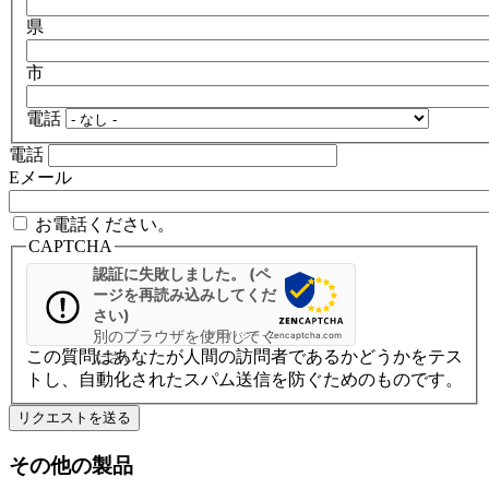
県
市
電話
電話
Eメール
お電話ください。
CAPTCHA
認証に失敗しました。 (ペ
ージを再読み込みしてくだ
さい)
別のブラウザを使用してく
プライバシー
-
Zencaptcha.com
この質問はあなたが人間の訪問者であるかどうかをテス
ださい
トし、自動化されたスパム送信を防ぐためのものです。
その他の製品