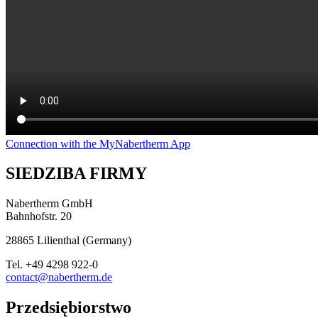
Connection with the MyNabertherm App
SIEDZIBA FIRMY
Nabertherm GmbH
Bahnhofstr. 20
28865
Lilienthal
(
Germany
)
Tel.
+49 4298 922-0
contact@nabertherm.de
Przedsiębiorstwo