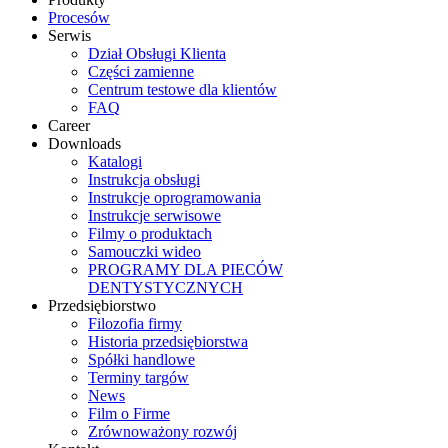
Procesów
Serwis
Dział Obsługi Klienta
Części zamienne
Centrum testowe dla klientów
FAQ
Career
Downloads
Katalogi
Instrukcja obsługi
Instrukcje oprogramowania
Instrukcje serwisowe
Filmy o produktach
Samouczki wideo
PROGRAMY DLA PIECÓW
DENTYSTYCZNYCH
Przedsiębiorstwo
Filozofia firmy
Historia przedsiębiorstwa
Spółki handlowe
Terminy targów
News
Film o Firme
Zrównoważony rozwój