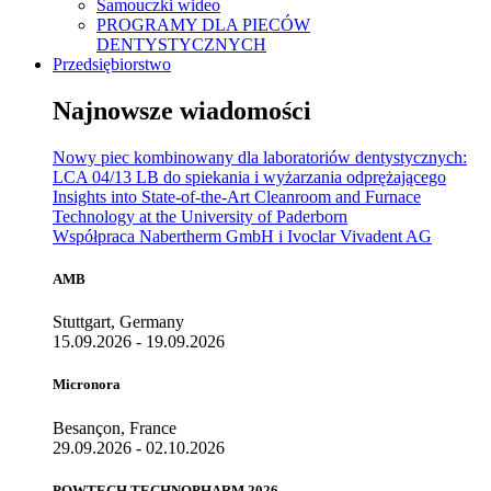
Samouczki wideo
PROGRAMY DLA PIECÓW
DENTYSTYCZNYCH
Przedsiębiorstwo
Najnowsze wiadomości
Nowy piec kombinowany dla laboratoriów dentystycznych:
LCA 04/13 LB do spiekania i wyżarzania odprężającego
Insights into State-of-the-Art Cleanroom and Furnace
Technology at the University of Paderborn
Współpraca Nabertherm GmbH i Ivoclar Vivadent AG
AMB
Stuttgart, Germany
15.09.2026 - 19.09.2026
Micronora
Besançon, France
29.09.2026 - 02.10.2026
POWTECH TECHNOPHARM 2026