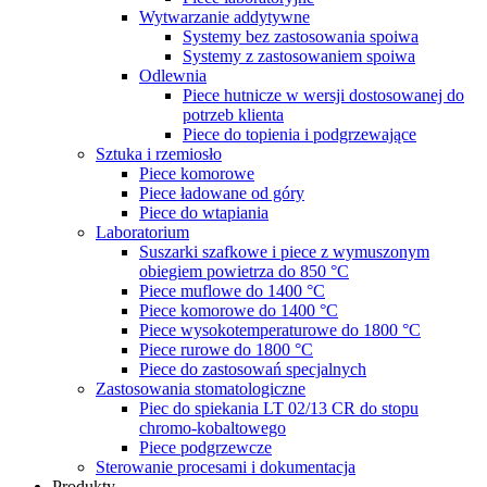
Wytwarzanie addytywne
Systemy bez zastosowania spoiwa
Systemy z zastosowaniem spoiwa
Odlewnia
Piece hutnicze w wersji dostosowanej do
potrzeb klienta
Piece do topienia i podgrzewające
Sztuka i rzemiosło
Piece komorowe
Piece ładowane od góry
Piece do wtapiania
Laboratorium
Suszarki szafkowe i piece z wymuszonym
obiegiem powietrza do 850 °C
Piece muflowe do 1400 °C
Piece komorowe do 1400 °C
Piece wysokotemperaturowe do 1800 °C
Piece rurowe do 1800 °C
Piece do zastosowań specjalnych
Zastosowania stomatologiczne
Piec do spiekania LT 02/13 CR do stopu
chromo-kobaltowego
Piece podgrzewcze
Sterowanie procesami i dokumentacja
Produkty