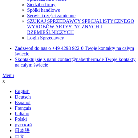
Siedziba firmy
Spółki handlowe
Serwis i części zamienne
SZUKAJ SPRZEDAWCY SPECJALISTYCZNEGO
WYROBÓW ARTYSTYCZNYCH I
RZEMIEŚLNICZYCH
Login Sprzedawcy
Zadzwoń do nas o
+49 4298 922-0
Twoje kontakty na całym
świecie
Skontaktuj się z nami
contact@nabertherm.de
Twoje kontakty
na całym świecie
Menu
x
English
Deutsch
Español
Français
Italiano
Polski
русский
日本語
中文