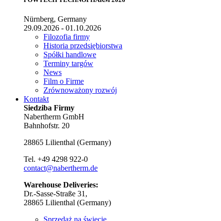
Nürnberg, Germany
29.09.2026 - 01.10.2026
Filozofia firmy
Historia przedsiębiorstwa
Spółki handlowe
Terminy targów
News
Film o Firme
Zrównoważony rozwój
Kontakt
Siedziba Firmy
Nabertherm GmbH
Bahnhofstr. 20
28865
Lilienthal
(
Germany
)
Tel.
+49 4298 922-0
contact@nabertherm.de
Warehouse Deliveries:
Dr.-Sasse-Straße 31,
28865 Lilienthal (Germany)
Sprzedaż na świecie