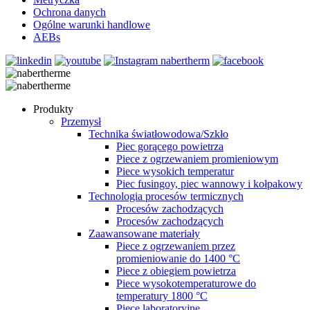
Ochrona danych
Ogólne warunki handlowe
AEBs
Produkty
Przemysł
Technika światłowodowa/Szkło
Piec gorącego powietrza
Piece z ogrzewaniem promieniowym
Piece wysokich temperatur
Piec fusingoy, piec wannowy i kołpakowy
Technologia procesów termicznych
Procesów zachodzących
Procesów zachodzących
Zaawansowane materiały
Piece z ogrzewaniem przez
promieniowanie do 1400 °C
Piece z obiegiem powietrza
Piece wysokotemperaturowe do
temperatury 1800 °C
Piece laboratoryjne