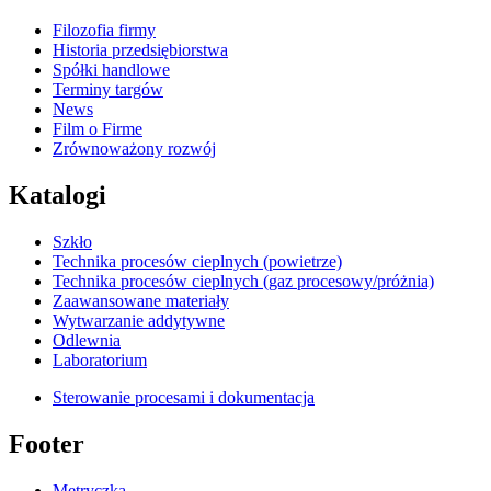
Filozofia firmy
Historia przedsiębiorstwa
Spółki handlowe
Terminy targów
News
Film o Firme
Zrównoważony rozwój
Katalogi
Szkło
Technika procesów cieplnych (powietrze)
Technika procesów cieplnych (gaz procesowy/próżnia)
Zaawansowane materiały
Wytwarzanie addytywne
Odlewnia
Laboratorium
Sterowanie procesami i dokumentacja
Footer
Metryczka