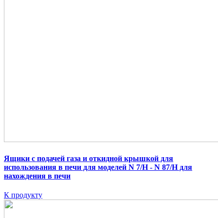
Ящики с подачей газа и откидной крышкой для
использования в печи для моделей N 7/H - N 87/H для
нахождения в печи
К продукту