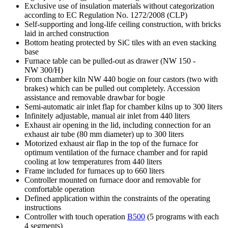
Exclusive use of insulation materials without categorization
according to EC Regulation No. 1272/2008 (CLP)
Self-supporting and long-life ceiling construction, with bricks
laid in arched construction
Bottom heating protected by SiC tiles with an even stacking
base
Furnace table can be pulled-out as drawer (NW 150 -
NW 300/H)
From chamber kiln NW 440 bogie on four castors (two with
brakes) which can be pulled out completely. Accession
assistance and removable drawbar for bogie
Semi-automatic air inlet flap for chamber kilns up to 300 liters
Infinitely adjustable, manual air inlet from 440 liters
Exhaust air opening in the lid, including connection for an
exhaust air tube (80 mm diameter) up to 300 liters
Motorized exhaust air flap in the top of the furnace for
optimum ventilation of the furnace chamber and for rapid
cooling at low temperatures from 440 liters
Frame included for furnaces up to 660 liters
Controller mounted on furnace door and removable for
comfortable operation
Defined application within the constraints of the operating
instructions
Controller with touch operation
B500
(5 programs with each
4 segments)