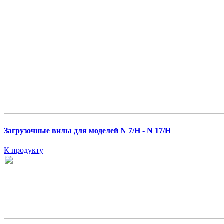
Загрузочные вилы для моделей N 7/H - N 17/H
К продукту