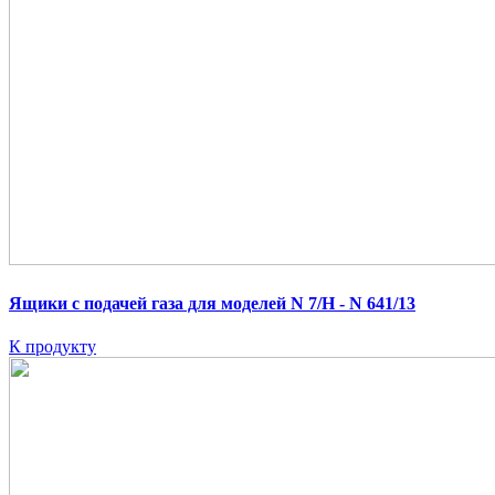
Ящики с подачей газа для моделей N 7/H - N 641/13
К продукту