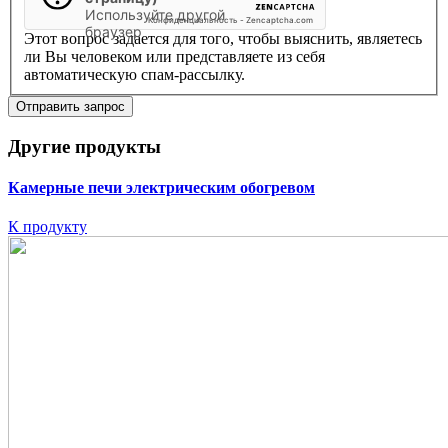
Используйте другой
Конфиденциальность
-
Zencaptcha.com
браузер
Этот вопрос задается для того, чтобы выяснить, являетесь
ли Вы человеком или представляете из себя
автоматическую спам-рассылку.
Другие продукты
Камерные печи
электрическим обогревом
К продукту