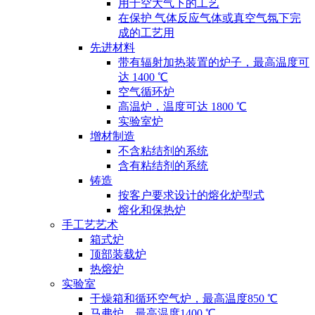
用于空大气下的工艺
在保护 气体反应气体或真空气氛下完
成的工艺用
先进材料
带有辐射加热装置的炉子，最高温度可
达 1400 ℃
空气循环炉
高温炉，温度可达 1800 ℃
实验室炉
增材制造
不含粘结剂的系统
含有粘结剂的系统
铸造
按客户要求设计的熔化炉型式
熔化和保热炉
手工艺艺术
箱式炉
顶部装载炉
热熔炉
实验室
干燥箱和循环空气炉，最高温度850 ℃
马弗炉，最高温度1400 ℃