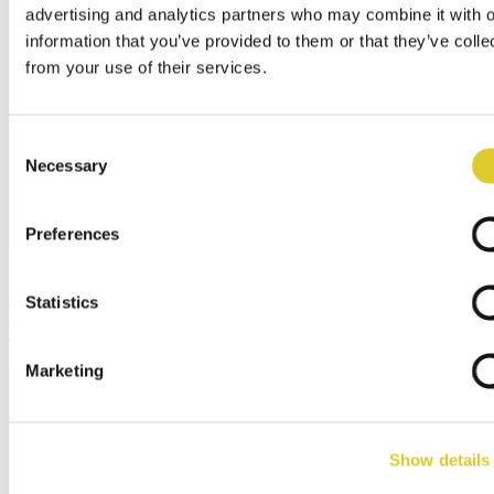
advertising and analytics partners who may combine it with o
information that you’ve provided to them or that they’ve colle
from your use of their services.
Consent
Necessary
Selection
Preferences
带金属丝加热装置的箱式炉，最高温度可
Statistics
达 1400 ℃
Marketing
Show details