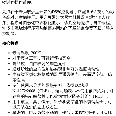
铸过程操作简便。
亮点在于专为该炉型开发的D580控制器，它配备 6.8 英寸的彩
色高对比度触摸屏。用户可通过大尺寸触摸屏直观地输入程
序。程序可图形化或表格化显示。该真空铸瓷炉可自由编程。
许多主流烧制程序可从纳博热网站的下载站点免费下载并导入
控制器。
核心特点
最高温度1200℃
对于真空工艺，可进行预抽真空
高品质、自由辐射的加热元件
通过炉膛的全方位加热实现非常好的温度均匀性
由条纹不锈钢板制成的双层通风炉壳，表面温度低、稳
定性高
专门使用未分类的隔热材料，依据EC法规
No1272/2008（CLP）。这明确表示不使用被归类为可能
致癌的铝硅酸盐棉，也称为“耐火陶瓷纤维”（RCF）。
用于放置工具、镊子、钳子和烧结盘的不锈钢架子，可
以安装在炉的左边或右边
精密的、电动齿带驱动的工作台，带按钮操作，可实现