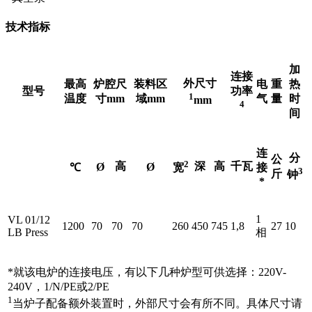
技术指标
加
连接
外尺寸
最高
炉腔尺
装料区
电
重
热
型号
功率
1
温度
寸mm
域mm
气
量
时
mm
4
间
连
分
公
2
高
深
高
千瓦
Ø
Ø
℃
接
宽
3
斤
钟
*
1
VL 01/12
1200
70
70
70
260
450
745
1,8
27
10
LB Press
相
*就该电炉的连接电压，有以下几种炉型可供选择：220V-
240V，1/N/PE或2/PE
1
当炉子配备额外装置时，外部尺寸会有所不同。具体尺寸请