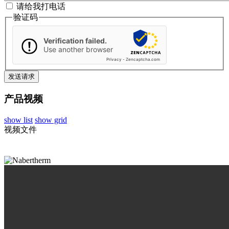
请给我打电话
验证码
Verification failed.
Use another browser
Privacy
-
Zencaptcha.com
产品视频
show list
show grid
视频文件