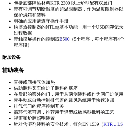
包括底部隔热材料KTR 2300 以上炉型配有双翼门
带有可调节切断温度的超温限制器，作为温度限制器以
保护烘箱和装料
明确的应用请遵守操作手册
纳博热控制器的NTLog基本功能：用一个USB闪存记录
过程数据
带触摸屏操作的控制器
B500
（5个程序，每个程序有4个
程序段）
附加设备
辅助装备
直接或间接气体加热
借助装料叉车给炉子装料的底座
在后部的额外的门，用于从两侧装料或作为闸门炉使用
带手动或自动控制排气盖的鼓风系统用于快速冷却
排气气门的程序控制开关
循环气流可调，推荐用于轻型或敏感型批料的工艺
视窗和炉腔照明装置
针对含溶剂装料的安全技术，符合EN 1539（
KTR .. LS