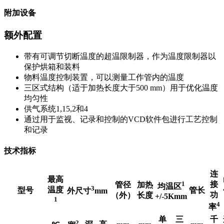
附加设备
额外配置
带有可调节切断温度的超温限制器，作为温度限制器以
保护烘箱和装料
物料温度控制装置，可以测量工作管内的温度
三区式结构（适于加热长度大于500 mm）用于优化温度
均匀性
供气系统1,15,2和4
通过用于监视、记录和控制的VCD软件包进行工艺控制
和记录
技术指标
连
最高
1
接
管径
加热
均温区
3
温度
型号
管长
外尺寸
mm
功
（外）
长度
+/-5Kmm
1
4
率
单
三
千
2