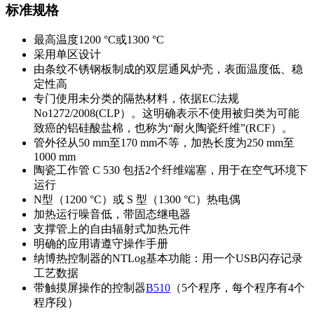
标准规格
最高温度1200 °C或1300 °C
采用单区设计
由条纹不锈钢板制成的双层通风炉壳，表面温度低、稳
定性高
专门使用未分类的隔热材料，依据EC法规
No1272/2008(CLP）。这明确表示不使用被归类为可能
致癌的铝硅酸盐棉，也称为“耐火陶瓷纤维”(RCF）。
管外径从50 mm至170 mm不等，加热长度为250 mm至
1000 mm
陶瓷工作管 C 530 包括2个纤维端塞，用于在空气环境下
运行
N型（1200 °C）或 S 型（1300 °C）热电偶
加热运行噪音低，带固态继电器
支撑管上的自由辐射式加热元件
明确的应用请遵守操作手册
纳博热控制器的NTLog基本功能：用一个USB闪存记录
工艺数据
带触摸屏操作的控制器
B510
（5个程序，每个程序有4个
程序段）