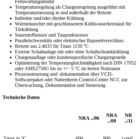
Fernwartungsmodul
Temperaturregelung als Chargenregelung ausgeführt mit
Temperaturmessung in und außerhalb der Retorte
Indirekte und/oder direkte Kühlung
Wärmetauscher mit geschlossenem Kühlwasserkreislauf für
Türkühlung
Sauerstoffsensor und Taupunktsensor
Parallelschwenktür oder elektrischer Bajonettverschluss
Retorte aus 2.4633 für Tmax 1150 °C
Externe Schaltanlage mit oder ohne Schaltschrankkühlung
Chargenauflage oder kundenspezifische Chargiergestelle
Optimierung der Temperaturgleichmäßigkeit nach DIN 17052
oder AMS2750G bis zu +/− 5 °C im leeren Nutzraum
Prozesssteuerung und -dokumentation über VCD-
Softwarepaket oder Nabertherm Control-Center NCC zur
Überwachung, Dokumentation und Steuerung
Technische Daten
NRA
NR
NRA ../06
../09
../11
1
Tmax in °C
600
900