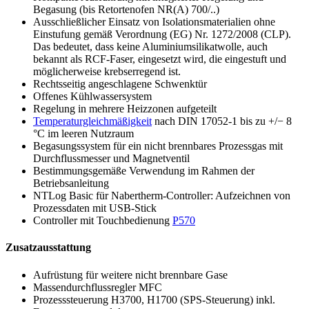
Begasung (bis Retortenofen NR(A) 700/..)
Ausschließlicher Einsatz von Isolationsmaterialien ohne
Einstufung gemäß Verordnung (EG) Nr. 1272/2008 (CLP).
Das bedeutet, dass keine Aluminiumsilikatwolle, auch
bekannt als RCF-Faser, eingesetzt wird, die eingestuft und
möglicherweise krebserregend ist.
Rechtsseitig angeschlagene Schwenktür
Offenes Kühlwassersystem
Regelung in mehrere Heizzonen aufgeteilt
Temperaturgleichmäßigkeit
nach DIN 17052-1 bis zu +/− 8
°C im leeren Nutzraum
Begasungssystem für ein nicht brennbares Prozessgas mit
Durchflussmesser und Magnetventil
Bestimmungsgemäße Verwendung im Rahmen der
Betriebsanleitung
NTLog Basic für Nabertherm-Controller: Aufzeichnen von
Prozessdaten mit USB-Stick
Controller mit Touchbedienung
P570
Zusatzausstattung
Aufrüstung für weitere nicht brennbare Gase
Massendurchflussregler MFC
Prozesssteuerung H3700, H1700 (SPS-Steuerung) inkl.