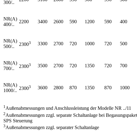
300/..
NR(A)
2200
3400
2600
590
1200
590
400
400/..
NR(A)
3
3300
2700
720
1000
720
500
2300
500/..
NR(A)
3
3500
2700
720
1350
720
700
2300
700/..
NR(A)
3
3600
2800
870
1350
870
1000
2300
1000/..
1
Außenabmessungen und Anschlussleistung der Modelle NR ../11
2
Außenabmessungen zzgl. separate Schaltanlage bei Begasungspaket
SPS Steuerung
3
Außenabmessungen zzgl. separater Schaltanlage