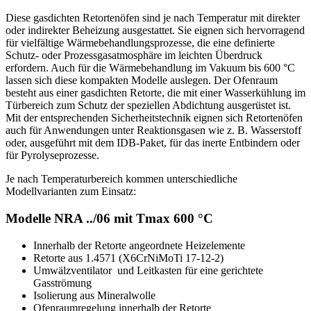
Diese gasdichten Retortenöfen sind je nach Temperatur mit direkter
oder indirekter Beheizung ausgestattet. Sie eignen sich hervorragend
für vielfältige Wärmebehandlungsprozesse, die eine definierte
Schutz- oder Prozessgasatmosphäre im leichten Überdruck
erfordern. Auch für die Wärmebehandlung im Vakuum bis 600 °C
lassen sich diese kompakten Modelle auslegen. Der Ofenraum
besteht aus einer gasdichten Retorte, die mit einer Wasserkühlung im
Türbereich zum Schutz der speziellen Abdichtung ausgerüstet ist.
Mit der entsprechenden Sicherheitstechnik eignen sich Retortenöfen
auch für Anwendungen unter Reaktionsgasen wie z. B. Wasserstoff
oder, ausgeführt mit dem IDB-Paket, für das inerte Entbindern oder
für Pyrolyseprozesse.
Je nach Temperaturbereich kommen unterschiedliche
Modellvarianten zum Einsatz:
Modelle NRA ../06 mit Tmax 600 °C
Innerhalb der Retorte angeordnete Heizelemente
Retorte aus 1.4571 (X6CrNiMoTi 17-12-2)
Umwälzventilator und Leitkasten für eine gerichtete
Gasströmung
Isolierung aus Mineralwolle
Ofenraumregelung innerhalb der Retorte