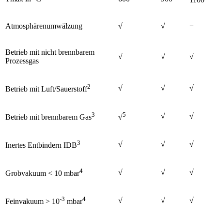
1100
Atmosphärenumwälzung
√
√
−
Betrieb mit nicht brennbarem
√
√
√
Prozessgas
2
√
√
√
Betrieb mit Luft/Sauerstoff
3
5
√
√
Betrieb mit brennbarem Gas
√
3
√
√
√
Inertes Entbindern IDB
4
√
√
√
Grobvakuum < 10 mbar
-3
4
√
√
√
Feinvakuum > 10
mbar