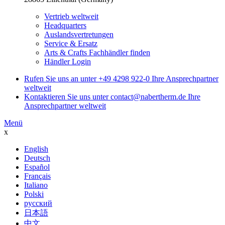
Vertrieb weltweit
Headquarters
Auslandsvertretungen
Service & Ersatz
Arts & Crafts Fachhändler finden
Händler Login
Rufen Sie uns an unter
+49 4298 922-0
Ihre Ansprechpartner
weltweit
Kontaktieren Sie uns unter
contact@nabertherm.de
Ihre
Ansprechpartner weltweit
Menü
x
English
Deutsch
Español
Français
Italiano
Polski
русский
日本語
中文