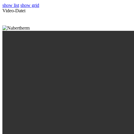
show list
show grid
Video-Datei