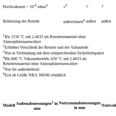
-4
4
5
√
√
Hochvakuum < 10
mbar
√
6
Beheizung der Retorte
außen
außen
außen/innen
1
Bis 1150 °C mit 2.4633 als Retortenmaterial ohne
Atmosphärenumwälzer
2
Erhöhter Verschleiß der Retorte und der Anbauteile
3
Nur in Verbindung mit dem entsprechenden Sicherheitspaket
4
Bis 600 °C Vakuumbetrieb; 650 °C mit 2.4633 als
Retortenmaterial ohne Atmosphärenumwälzer
5
Nur für außenbeheizt
6
Erst ab Größe NRA 300/06 erhältlich
1
Nutzraumabmessungen
Außenabmessungen
in
Modell
Nutzvo
in mm
mm