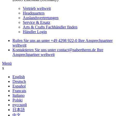
Vertrieb weltweit
Headquarters
Auslandsvertretungen
Service & Ersatz
Arts & Crafts Fachhändler finden
Händler Login
Rufen Sie uns an unter
+49 4298 922-0
Ihre Ansprechpartner
weltweit
Kontaktieren Sie uns unter
contact@nabertherm.de
Ihre
Ansprechpartner weltweit
Menü
x
English
Deutsch
Español
Français
Italiano
Polski
русский
日本語
中文