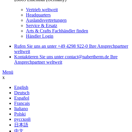
Vertrieb weltweit
Headquarters
Auslandsvertretungen
Service & Ersatz
Arts & Crafts Fachhändler finden
Händler Login
Rufen Sie uns an unter
+49 4298 922-0
Ihre Ansprechpartner
weltweit
Kontaktieren Sie uns unter
contact@nabertherm.de
Ihre
Ansprechpartner weltweit
Menü
x
English
Deutsch
Español
Français
Italiano
Polski
русский
日本語
中文