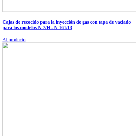
Cajas de recocido para la inyección de gas con tapa de vaciado
para los modelos N 7/H - N 161/13
Al producto