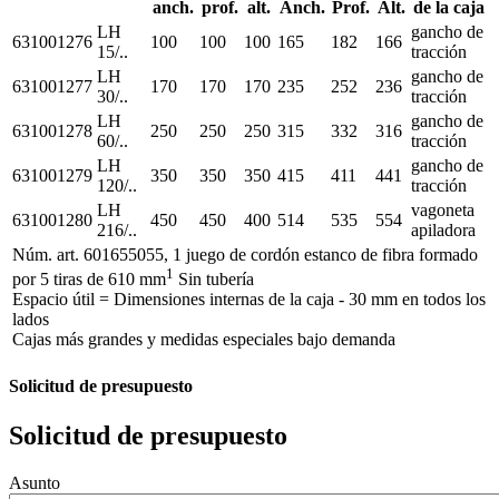
anch.
prof.
alt.
Anch.
Prof.
Alt.
de la caja
LH
gancho de
631001276
100
100
100
165
182
166
15/..
tracción
LH
gancho de
631001277
170
170
170
235
252
236
30/..
tracción
LH
gancho de
631001278
250
250
250
315
332
316
60/..
tracción
LH
gancho de
631001279
350
350
350
415
411
441
120/..
tracción
LH
vagoneta
631001280
450
450
400
514
535
554
216/..
apiladora
Núm. art. 601655055, 1 juego de cordón estanco de fibra formado
1
por 5 tiras de 610 mm
Sin tubería
Espacio útil = Dimensiones internas de la caja - 30 mm en todos los
lados
Cajas más grandes y medidas especiales bajo demanda
Solicitud de presupuesto
Solicitud de presupuesto
Asunto