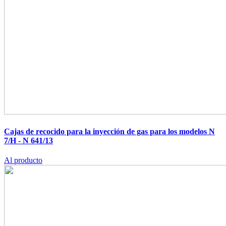
Cajas de recocido para la inyección de gas para los modelos N
7/H - N 641/13
Al producto