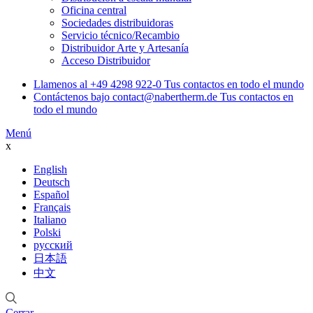
Oficina central
Sociedades distribuidoras
Servicio técnico/Recambio
Distribuidor Arte y Artesanía
Acceso Distribuidor
Llamenos al
+49 4298 922-0
Tus contactos en todo el mundo
Contáctenos bajo
contact@nabertherm.de
Tus contactos en
todo el mundo
Menú
x
English
Deutsch
Español
Français
Italiano
Polski
русский
日本語
中文
Cerrar