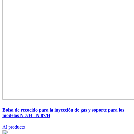
Bolsa de recocido para la inyección de gas y soporte para los
modelos N 7/H - N 87/H
Al producto