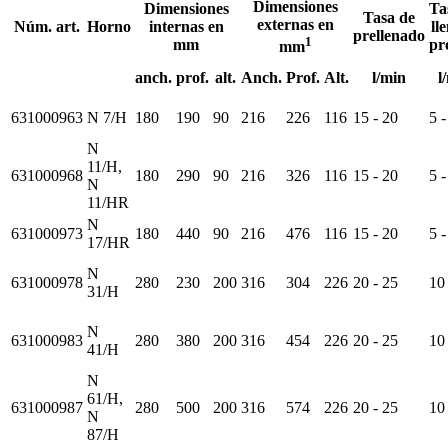
Dimensiones
Dimensiones
Ta
Tasa de
externas en
Núm. art.
Horno
internas en
ll
prellenado
1
mm
pr
mm
anch.
prof.
alt.
Anch.
Prof.
Alt.
l/min
l
631000963
N 7/H
180
190
90
216
226
116
15 - 20
5 -
N
11/H,
631000968
180
290
90
216
326
116
15 - 20
5 -
N
11/HR
N
631000973
180
440
90
216
476
116
15 - 20
5 -
17/HR
N
631000978
280
230
200
316
304
226
20 - 25
10
31/H
N
631000983
280
380
200
316
454
226
20 - 25
10
41/H
N
61/H,
631000987
280
500
200
316
574
226
20 - 25
10
N
87/H