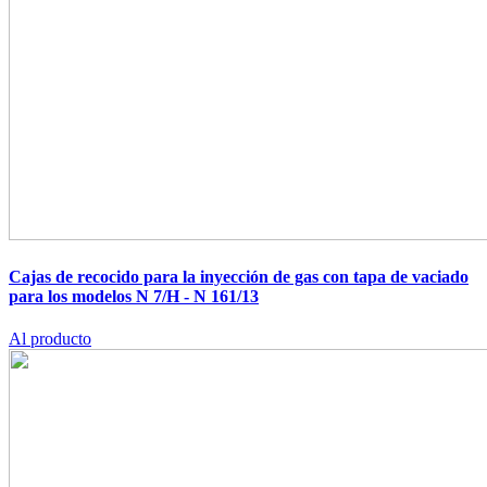
Cajas de recocido para la inyección de gas con tapa de vaciado
para los modelos N 7/H - N 161/13
Al producto