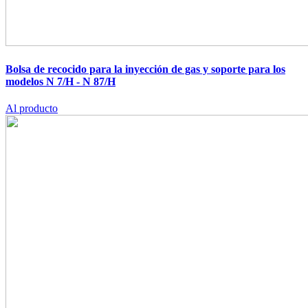
Bolsa de recocido para la inyección de gas y soporte para los
modelos N 7/H - N 87/H
Al producto