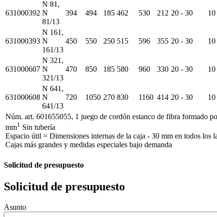
N 81,
631000392
N
394
494
185
462
530
212
20 - 30
10
81/13
N 161,
631000393
N
450
550
250
515
596
355
20 - 30
10
161/13
N 321,
631000607
N
470
850
185
580
960
330
20 - 30
10
321/13
N 641,
631000608
N
720
1050
270
830
1160
414
20 - 30
10
641/13
Núm. art. 601655055, 1 juego de cordón estanco de fibra formado por
1
mm
Sin tubería
Espacio útil = Dimensiones internas de la caja - 30 mm en todos los l
Cajas más grandes y medidas especiales bajo demanda
Solicitud de presupuesto
Solicitud de presupuesto
Asunto