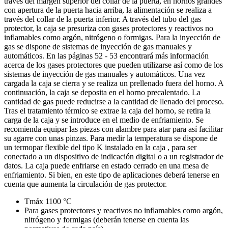
través del margen superior del collar de la puerta, en hornos grandes
con apertura de la puerta hacia arriba, la alimentación se realiza a
través del collar de la puerta inferior. A través del tubo del gas
protector, la caja se presuriza con gases protectores y reactivos no
inflamables como argón, nitrógeno o formigas. Para la inyección de
gas se dispone de sistemas de inyección de gas manuales y
automáticos. En las páginas 52 - 53 encontrará más información
acerca de los gases protectores que pueden utilizarse así como de los
sistemas de inyección de gas manuales y automáticos. Una vez
cargada la caja se cierra y se realiza un prellenado fuera del horno. A
continuación, la caja se deposita en el horno precalentado. La
cantidad de gas puede reducirse a la cantidad de llenado del proceso.
Tras el tratamiento térmico se extrae la caja del horno, se retira la
carga de la caja y se introduce en el medio de enfriamiento. Se
recomienda equipar las piezas con alambre para atar para así facilitar
su agarre con unas pinzas. Para medir la temperatura se dispone de
un termopar flexible del tipo K instalado en la caja , para ser
conectado a un dispositivo de indicación digital o a un registrador de
datos. La caja puede enfriarse en estado cerrado en una mesa de
enfriamiento. Si bien, en este tipo de aplicaciones deberá tenerse en
cuenta que aumenta la circulación de gas protector.
Tmáx 1100 °C
Para gases protectores y reactivos no inflamables como argón,
nitrógeno y formigas (deberán tenerse en cuenta las