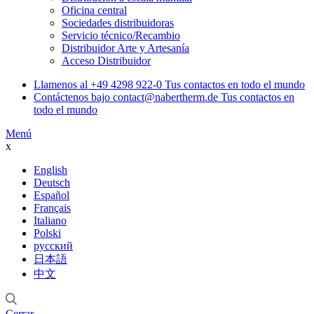
Oficina central
Sociedades distribuidoras
Servicio técnico/Recambio
Distribuidor Arte y Artesanía
Acceso Distribuidor
Llamenos al
+49 4298 922-0
Tus contactos en todo el mundo
Contáctenos bajo
contact@nabertherm.de
Tus contactos en
todo el mundo
Menú
x
English
Deutsch
Español
Français
Italiano
Polski
русский
日本語
中文
Cerrar