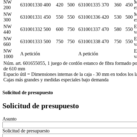
NW
M
631001330
400
420
500
631001335
370
360
450
200
e
NW
M
631001331
450
550
550
631001336
420
530
500
300
e
NW
E
631001332
500
600
750
631001337
470
580
550
440
v
NW
E
631001333
500
750
750
631001338
470
750
550
660
v
NW
E
A petición
A petición
1000
v
Núm. art. 601655055, 1 juego de cordón estanco de fibra formado por
de 610 mm
Espacio útil = Dimensiones internas de la caja - 30 mm en todos los l
Cajas más grandes y medidas especiales bajo demanda
Solicitud de presupuesto
Solicitud de presupuesto
Asunto
Solicitud de presupuesto