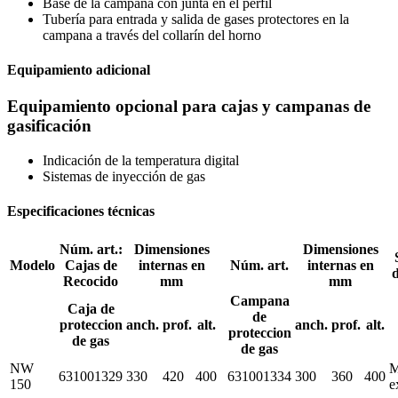
Base de la campana con junta en el perfil
Tubería para entrada y salida de gases protectores en la
campana a través del collarín del horno
Equipamiento adicional
Equipamiento opcional para cajas y campanas de
gasificación
Indicación de la temperatura digital
Sistemas de inyección de gas
Especificaciones técnicas
Núm. art.:
Dimensiones
Dimensiones
Modelo
Cajas de
internas en
Núm. art.
internas en
d
Recocido
mm
mm
Campana
Caja de
de
proteccion
anch.
prof.
alt.
anch.
prof.
alt.
proteccion
de gas
de gas
NW
M
631001329
330
420
400
631001334
300
360
400
150
e