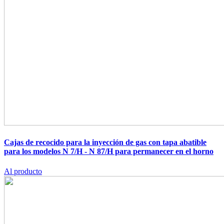
Cajas de recocido para la inyección de gas con tapa abatible
para los modelos N 7/H - N 87/H para permanecer en el horno
Al producto