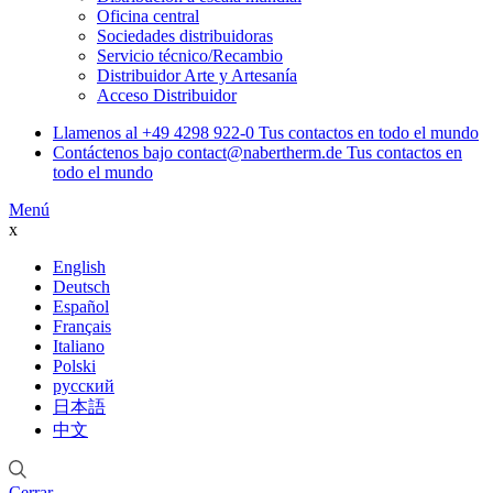
Oficina central
Sociedades distribuidoras
Servicio técnico/Recambio
Distribuidor Arte y Artesanía
Acceso Distribuidor
Llamenos al
+49 4298 922-0
Tus contactos en todo el mundo
Contáctenos bajo
contact@nabertherm.de
Tus contactos en
todo el mundo
Menú
x
English
Deutsch
Español
Français
Italiano
Polski
русский
日本語
中文
Cerrar