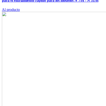
para el enfriamiento rápido para los modelos N 7/H - N 31/H
Al producto