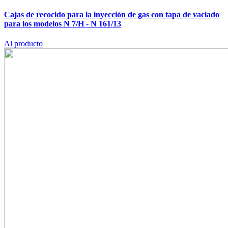
Cajas de recocido para la inyección de gas con tapa de vaciado
para los modelos N 7/H - N 161/13
Al producto