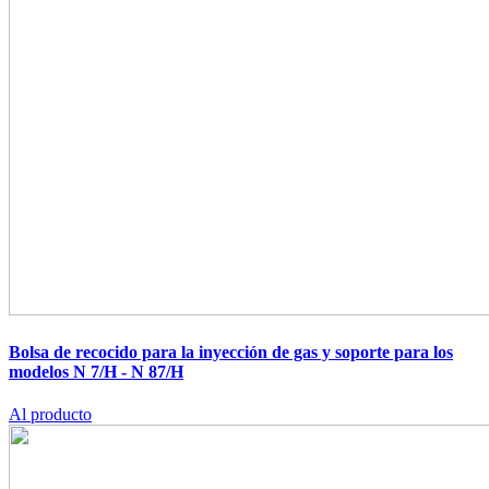
Bolsa de recocido para la inyección de gas y soporte para los
modelos N 7/H - N 87/H
Al producto