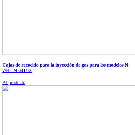
Cajas de recocido para la inyección de gas para los modelos N
7/H - N 641/13
Al producto