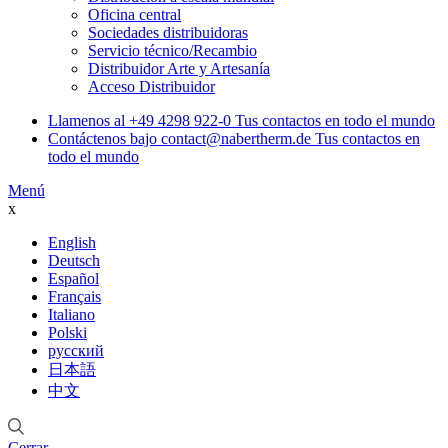
Oficina central
Sociedades distribuidoras
Servicio técnico/Recambio
Distribuidor Arte y Artesanía
Acceso Distribuidor
Llamenos al
+49 4298 922-0
Tus contactos en todo el mundo
Contáctenos bajo
contact@nabertherm.de
Tus contactos en
todo el mundo
Menú
x
English
Deutsch
Español
Français
Italiano
Polski
русский
日本語
中文
Cerrar