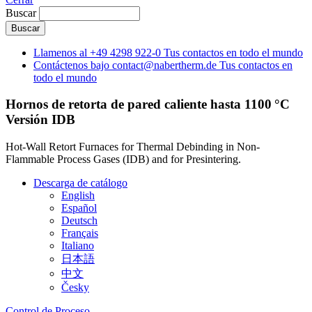
Buscar
Llamenos al
+49 4298 922-0
Tus contactos en todo el mundo
Contáctenos bajo
contact@nabertherm.de
Tus contactos en
todo el mundo
Hornos de retorta de pared caliente hasta 1100 °C
Versión IDB
Hot-Wall Retort Furnaces for Thermal Debinding in Non-
Flammable Process Gases (IDB) and for Presintering.
Descarga de catálogo
English
Español
Deutsch
Français
Italiano
日本語
中文
Česky
Control de Proceso